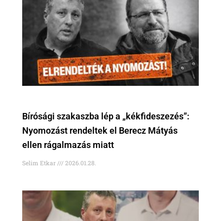
Bírósági szakaszba lép a „kékfideszezés”:
Nyomozást rendeltek el Berecz Mátyás
ellen rágalmazás miatt
Selim Etkar
2026.01.28.