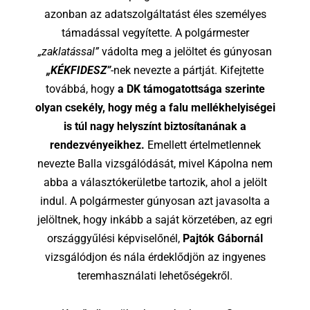
azonban az adatszolgáltatást éles személyes
támadással vegyítette. A polgármester
„zaklatással”
vádolta meg a jelöltet és gúnyosan
„KÉKFIDESZ”
-nek nevezte a pártját. Kifejtette
továbbá, hogy
a DK támogatottsága szerinte
olyan csekély, hogy még a falu mellékhelyiségei
is túl nagy helyszínt biztosítanának a
rendezvényeikhez.
Emellett értelmetlennek
nevezte Balla vizsgálódását, mivel Kápolna nem
abba a választókerületbe tartozik, ahol a jelölt
indul. A polgármester gúnyosan azt javasolta a
jelöltnek, hogy inkább a saját körzetében, az egri
országgyűlési képviselőnél,
Pajtók Gábornál
vizsgálódjon és nála érdeklődjön az ingyenes
teremhasználati lehetőségekről.