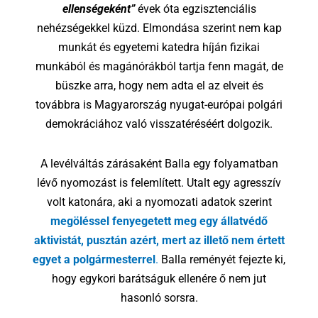
ellenségeként”
évek óta egzisztenciális
nehézségekkel küzd. Elmondása szerint nem kap
munkát és egyetemi katedra híján fizikai
munkából és magánórákból tartja fenn magát, de
büszke arra, hogy nem adta el az elveit és
továbbra is Magyarország nyugat-európai polgári
demokráciához való visszatéréséért dolgozik.
A levélváltás zárásaként Balla egy folyamatban
lévő nyomozást is felemlített. Utalt egy agresszív
volt katonára, aki a nyomozati adatok szerint
megöléssel fenyegetett meg egy állatvédő
aktivistát, pusztán azért, mert az illető nem értett
egyet a polgármesterrel
.
Balla reményét fejezte ki,
hogy egykori barátságuk ellenére ő nem jut
hasonló sorsra.