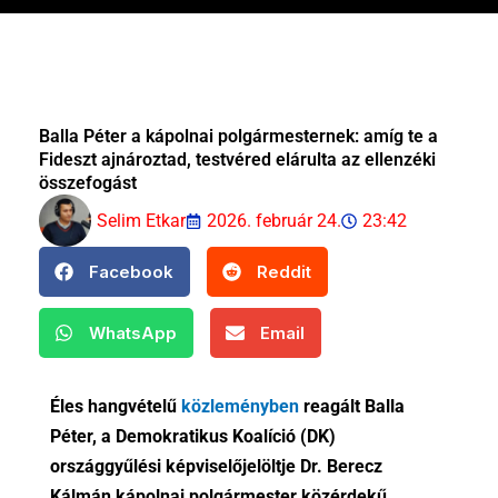
Balla Péter a kápolnai polgármesternek: amíg te a
Fideszt ajnároztad, testvéred elárulta az ellenzéki
összefogást
Selim Etkar
2026. február 24.
23:42
Facebook
Reddit
WhatsApp
Email
Éles hangvételű
közleményben
reagált Balla
Péter, a Demokratikus Koalíció (DK)
országgyűlési képviselőjelöltje Dr. Berecz
Kálmán kápolnai polgármester közérdekű