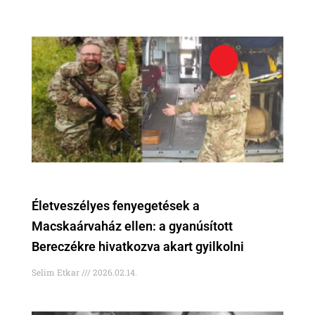
Életveszélyes fenyegetések a
Macskaárvaház ellen: a gyanúsított
Bereczékre hivatkozva akart gyilkolni
Selim Etkar
2026.02.14.