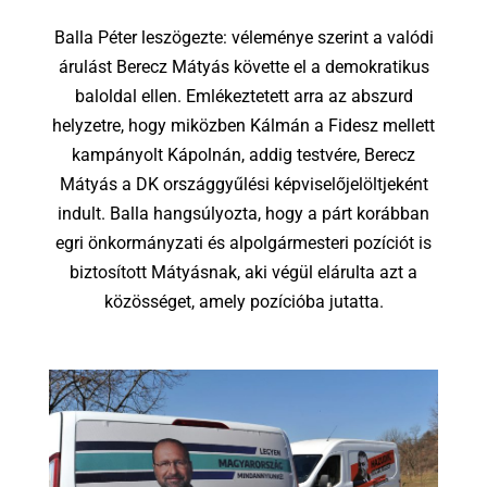
Balla Péter leszögezte: véleménye szerint a valódi
árulást Berecz Mátyás követte el a demokratikus
baloldal ellen. Emlékeztetett arra az abszurd
helyzetre, hogy miközben Kálmán a Fidesz mellett
kampányolt Kápolnán, addig testvére, Berecz
Mátyás a DK országgyűlési képviselőjelöltjeként
indult. Balla hangsúlyozta, hogy a párt korábban
egri önkormányzati és alpolgármesteri pozíciót is
biztosított Mátyásnak, aki végül elárulta azt a
közösséget, amely pozícióba jutatta.