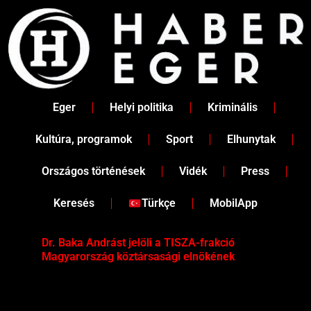
Skip
to
content
Eger
Helyi politika
Kriminális
Kultúra, programok
Sport
Elhunytak
Országos történések
Vidék
Press
Keresés
Türkçe
MobilApp
Dr. Baka Andrást jelöli a TISZA-frakció
„Ha
Magyarország köztársasági elnökének
Mar