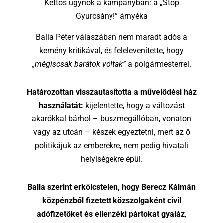
Kettős ügynök a kampányban: a „Stop
Gyurcsány!” árnyéka
Balla Péter válaszában nem maradt adós a
kemény kritikával, és felelevenítette, hogy
„mégiscsak barátok voltak”
a polgármesterrel.
Határozottan visszautasította a művelődési ház
használatát:
kijelentette, hogy a változást
akarókkal bárhol – buszmegállóban, vonaton
vagy az utcán – készek egyeztetni, mert az ő
politikájuk az emberekre, nem pedig hivatali
helyiségekre épül.
Balla szerint erkölcstelen, hogy Berecz Kálmán
közpénzből fizetett közszolgaként civil
adófizetőket és ellenzéki pártokat gyaláz
,