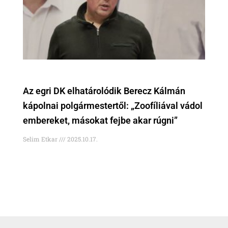
Az egri DK elhatárolódik Berecz Kálmán
kápolnai polgármestertől: „Zoofíliával vádol
embereket, másokat fejbe akar rúgni”
Selim Etkar
2025.10.17.