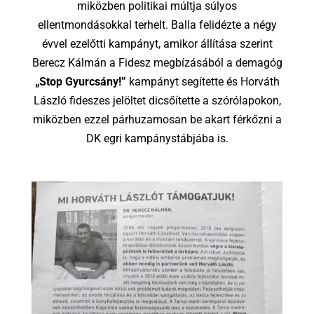
miközben politikai múltja súlyos
ellentmondásokkal terhelt. Balla felidézte a négy
évvel ezelőtti kampányt, amikor állítása szerint
Berecz Kálmán a Fidesz megbízásából a demagóg
„Stop Gyurcsány!”
kampányt segítette és Horváth
László fideszes jelöltet dicsőítette a szórólapokon,
miközben ezzel párhuzamosan be akart férkőzni a
DK egri kampánystábjába is.