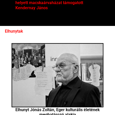
helyett macskaárvaházat támogatott
Mag
Kendernay János
Elhunytak
Elhunyt Jónás Zoltán, Eger kulturális életének
meghatározó alakja