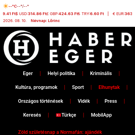
Skip
--°C
--°/--°
to
41 Ft
$ USD:
314.86 Ft
£ GBP:
424.63 Ft
₺ TRY:
6.60 Ft
|
€ EUR:
363.77 F
content
2026. 08. 10.
Névnap: Lőrinc
Eger
Helyi politika
Kriminális
Kultúra, programok
Sport
Elhunytak
Országos történések
Vidék
Press
Keresés
Türkçe
MobilApp
Zöld születésnap a Normafán: ajándék
Dr.