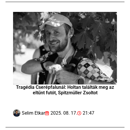
Tragédia Cserépfalunál: Holtan találták meg az
eltűnt futót, Spitzmüller Zsoltot
Selim Etkar
2025. 08. 17.
21:47