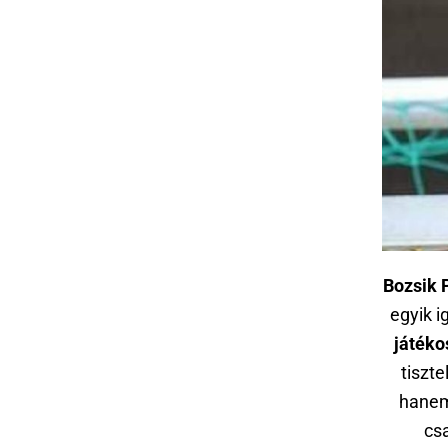
Bozsik 
egyik i
játéko
tiszte
hanem 
cs