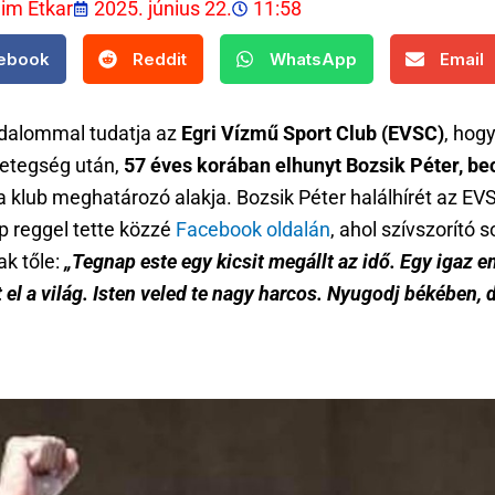
lim Etkar
2025. június 22.
11:58
ebook
Reddit
WhatsApp
Email
jdalommal tudatja az
Egri Vízmű Sport Club (EVSC)
, hog
betegség után,
57 éves korában elhunyt Bozsik Péter, b
 a klub meghatározó alakja. Bozsik Péter halálhírét az EV
p reggel tette közzé
Facebook oldalán
, ahol szívszorító 
ak tőle:
„Tegnap este egy kicsit megállt az idő. Egy igaz e
t el a világ. Isten veled te nagy harcos. Nyugodj békében, 