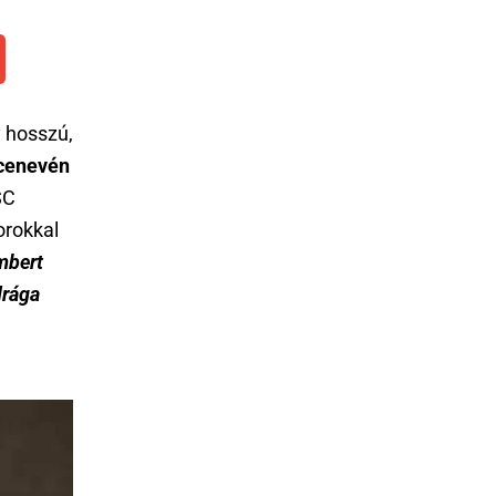
y hosszú,
ecenevén
SC
sorokkal
mbert
drága