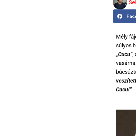
Se
Fac
Mély fá
súlyos 
„Cucu”
,
vasárna
búcsúzt
veszítet
Cucu!”