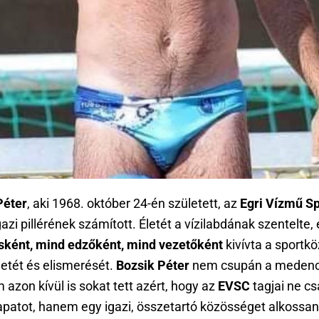
Péter
, aki 1968. október 24-én született, az
Egri Vízmű Sp
gazi pillérének számított. Életét a vízilabdának szentelte,
sként, mind edzőként, mind vezetőként
kivívta a sportk
letét és elismerését.
Bozsik Péter
nem csupán a medenc
azon kívül is sokat tett azért, hogy az
EVSC
tagjai ne c
apatot, hanem egy igazi, összetartó közösséget alkossan