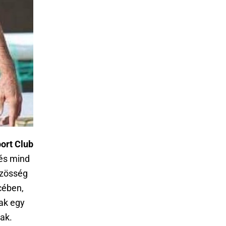
ort Club
 és mind
özösség
ében,
sak egy
ak.