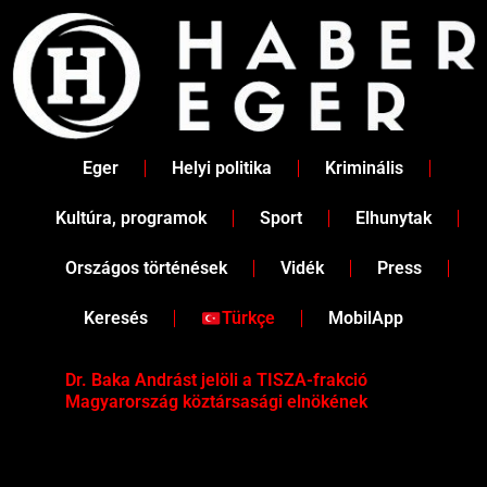
Skip
to
content
Eger
Helyi politika
Kriminális
Kultúra, programok
Sport
Elhunytak
Országos történések
Vidék
Press
Keresés
Türkçe
MobilApp
Dr. Baka Andrást jelöli a TISZA-frakció
„Ha
Magyarország köztársasági elnökének
Mar