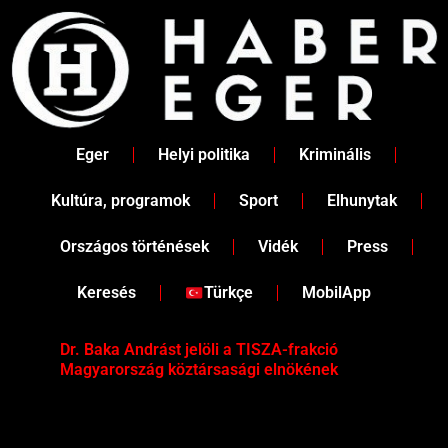
Skip
to
content
Eger
Helyi politika
Kriminális
Kultúra, programok
Sport
Elhunytak
Országos történések
Vidék
Press
Keresés
Türkçe
MobilApp
Dr. Baka Andrást jelöli a TISZA-frakció
„Ha
Magyarország köztársasági elnökének
Mar