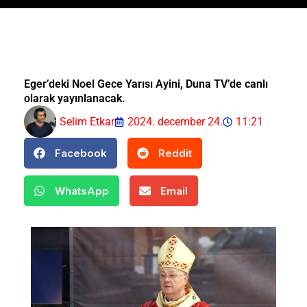
Eger’deki Noel Gece Yarısı Ayini, Duna TV’de canlı
olarak yayınlanacak.
Selim Etkar
2024. december 24.
11:21
Facebook
Reddit
WhatsApp
Email