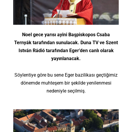
Noel gece yarısı ayini Başpiskopos Csaba
Ternyák tarafından sunulacak. Duna TV ve Szent
István Rádió tarafından Eger’den canlı olarak
yayınlanacak.
Söylentiye göre bu sene Eger bazilikası geçtiğimiz
dönemde muhteşem bir şekilde yenilenmesi
nedeniyle seçilmiş.