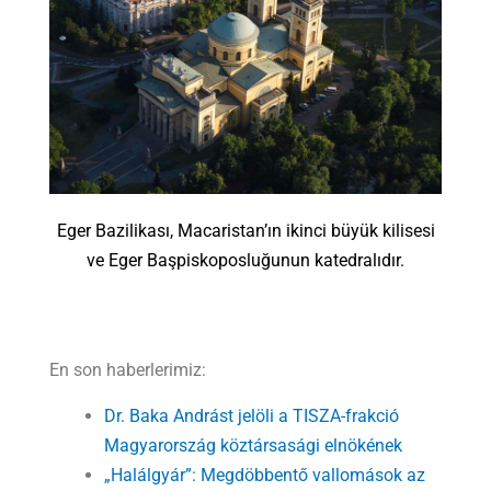
Eger Bazilikası, Macaristan’ın ikinci büyük kilisesi
ve Eger Başpiskoposluğunun katedralıdır.
En son haberlerimiz:
Dr. Baka Andrást jelöli a TISZA-frakció
Magyarország köztársasági elnökének
„Halálgyár”: Megdöbbentő vallomások az