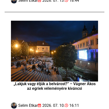
Selim Etkar
2026. 07. 13.
18:44
„Lakjuk vagy éljük a belvárost?” – Vágner Ákos
az egriek véleményére kíváncsi
Selim Etkar
2026. 07. 10.
16:11