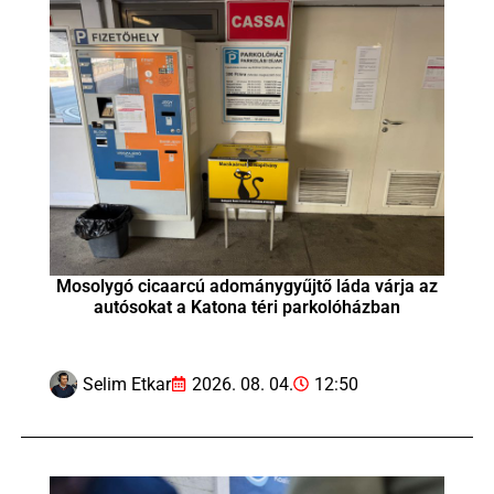
Mosolygó cicaarcú adománygyűjtő láda várja az
autósokat a Katona téri parkolóházban
Selim Etkar
2026. 08. 04.
12:50