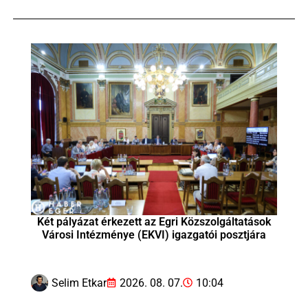
Két pályázat érkezett az Egri Közszolgáltatások
Városi Intézménye (EKVI) igazgatói posztjára
Selim Etkar
2026. 08. 07.
10:04