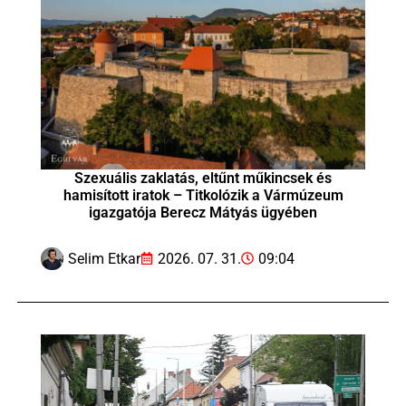
Szexuális zaklatás, eltűnt műkincsek és
hamisított iratok – Titkolózik a Vármúzeum
igazgatója Berecz Mátyás ügyében
Selim Etkar
2026. 07. 31.
09:04