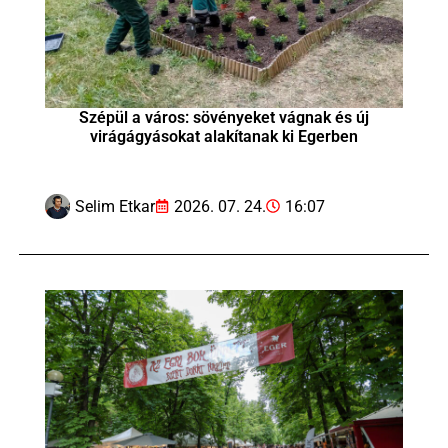
Szépül a város: sövényeket vágnak és új
virágágyásokat alakítanak ki Egerben
Selim Etkar
2026. 07. 24.
16:07