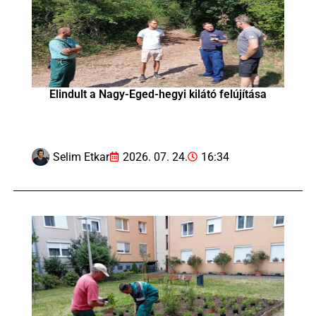
Elindult a Nagy-Eged-hegyi kilátó felújítása
Selim Etkar
2026. 07. 24.
16:34