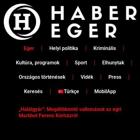
Skip
to
content
Eger
Helyi politika
Kriminális
Kultúra, programok
Sport
Elhunytak
Országos történések
Vidék
Press
Keresés
Türkçe
MobilApp
„Halálgyár”: Megdöbbentő vallomások az egri
Hús
Markhot Ferenc Kórházról
az 