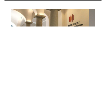
Vágner Ákos üdvözli a független vizsgálatot a
fogadópult-ügyben
Selim Etkar
2026. 07. 08.
03:45