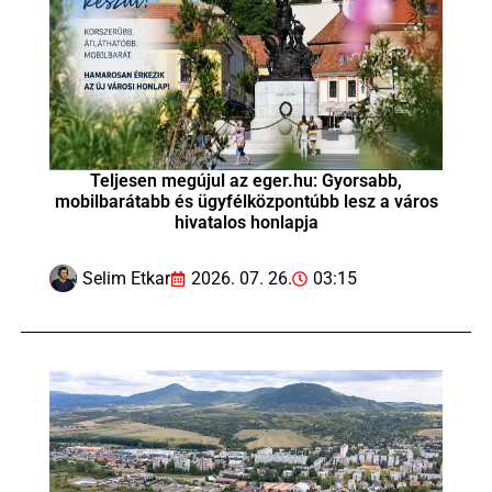
Teljesen megújul az eger.hu: Gyorsabb,
mobilbarátabb és ügyfélközpontúbb lesz a város
hivatalos honlapja
Selim Etkar
2026. 07. 26.
03:15