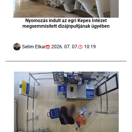
Nyomozás indult az egri Kepes Intézet
megsemmisített dizájnpultjának ügyében
Selim Etkar
2026. 07. 07.
10:19