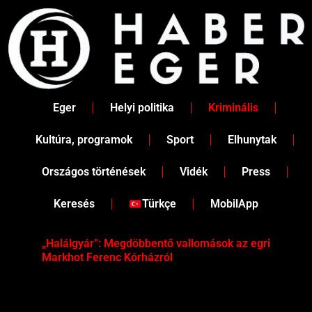
Skip
to
content
Eger
Helyi politika
Kriminális
Kultúra, programok
Sport
Elhunytak
Országos történések
Vidék
Press
Keresés
Türkçe
MobilApp
„Halálgyár”: Megdöbbentő vallomások az egri
Hús
Markhot Ferenc Kórházról
az 