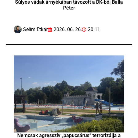
Súlyos vádak árnyékában távozott a DK-ból Balla
Péter
Selim Etkar
2026. 06. 26.
20:11
Nemcsak agresszív „papucsárus” terrorizálja a