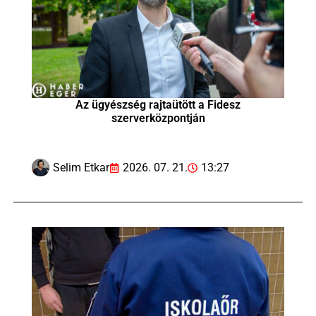
Az ügyészség rajtaütött a Fidesz
szerverközpontján
Selim Etkar
2026. 07. 21.
13:27