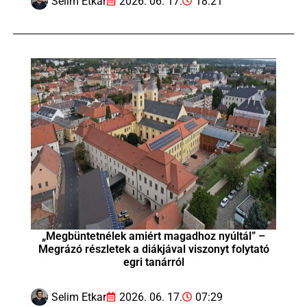
Selim Etkar
2026. 06. 17.
18:21
„Megbüntetnélek amiért magadhoz nyúltál” –
Megrázó részletek a diákjával viszonyt folytató
egri tanárról
Selim Etkar
2026. 06. 17.
07:29