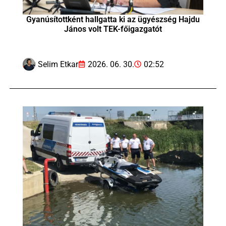
Gyanúsítottként hallgatta ki az ügyészség Hajdu
János volt TEK-főigazgatót
Selim Etkar
2026. 06. 30.
02:52