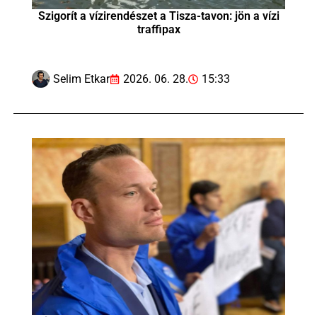
Szigorít a vízirendészet a Tisza-tavon: jön a vízi
traffipax
Selim Etkar
2026. 06. 28.
15:33