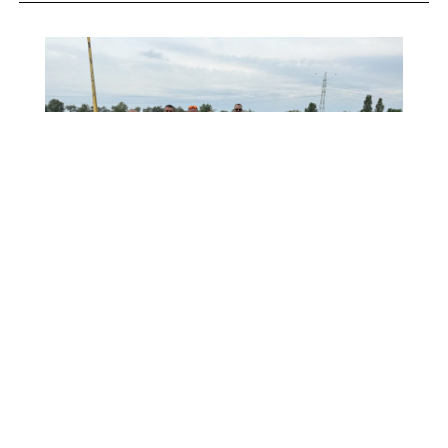
Bukott egri politikus kötött bele egy sérült
macskát mentő állatvédőbe
Selim Etkar
2026. 06. 16.
01:41