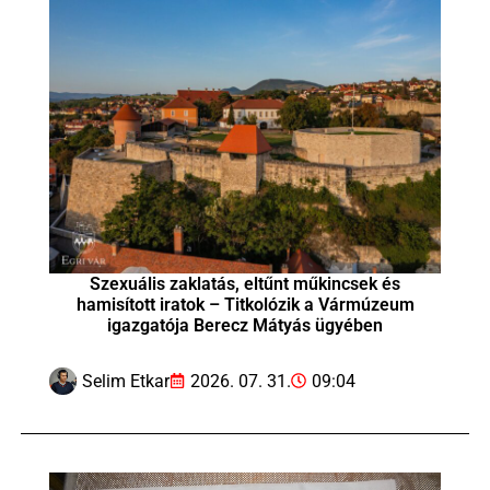
Szexuális zaklatás, eltűnt műkincsek és
hamisított iratok – Titkolózik a Vármúzeum
igazgatója Berecz Mátyás ügyében
Selim Etkar
2026. 07. 31.
09:04