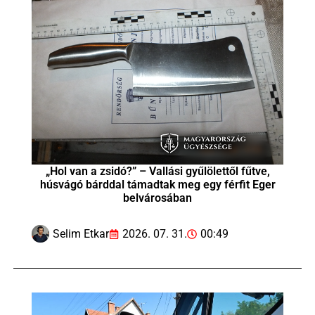
„Hol van a zsidó?” – Vallási gyűlölettől fűtve,
húsvágó bárddal támadtak meg egy férfit Eger
belvárosában
Selim Etkar
2026. 07. 31.
00:49