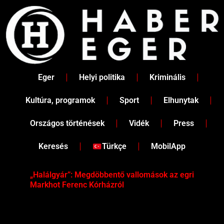
Skip
to
content
Eger
Helyi politika
Kriminális
Kultúra, programok
Sport
Elhunytak
Országos történések
Vidék
Press
Keresés
Türkçe
MobilApp
„Halálgyár”: Megdöbbentő vallomások az egri
Hús
Markhot Ferenc Kórházról
az 