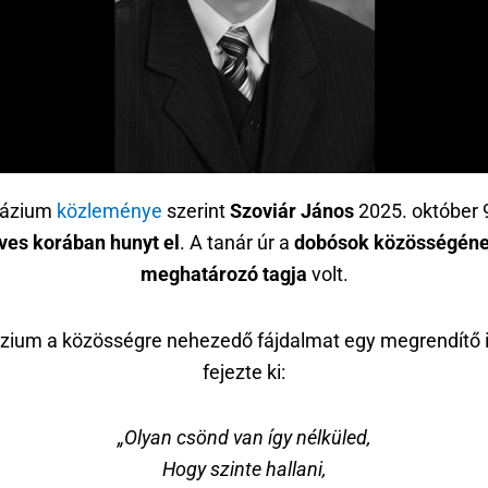
názium
közleménye
szerint
Szoviár János
2025. október 
ves korában hunyt el
. A tanár úr a
dobósok közösségén
meghatározó tagja
volt.
zium a közösségre nehezedő fájdalmat egy megrendítő i
fejezte ki:
„Olyan csönd van így nélküled,
Hogy szinte hallani,