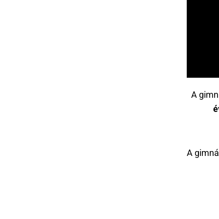
A gim
é
A gimná