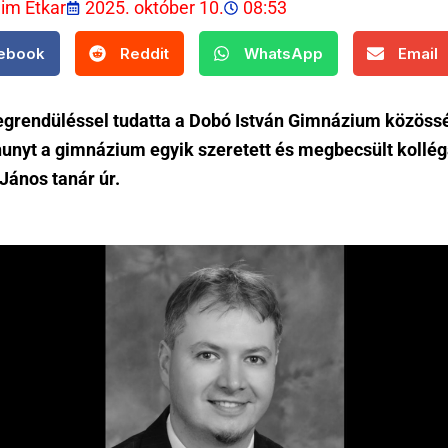
lim Etkar
2025. október 10.
08:53
ebook
Reddit
WhatsApp
Email
grendüléssel tudatta a Dobó István Gimnázium közöss
hunyt a gimnázium egyik szeretett és megbecsült kollég
János tanár úr.