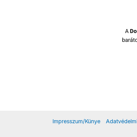
A
Do
baráto
Impresszum/Künye
Adatvédelmi