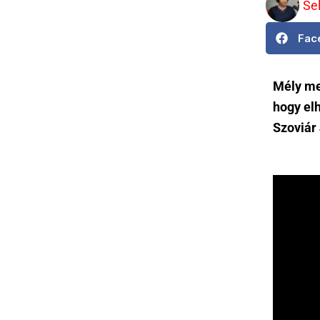
Se
Fac
Mély me
hogy el
Szoviár 