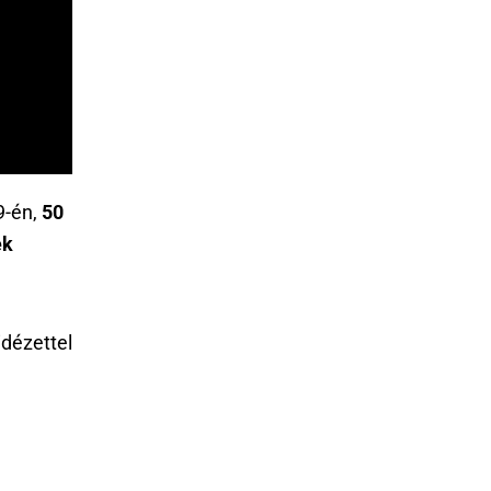
9-én,
50
ek
dézettel