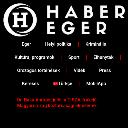
Skip
to
content
Eger
Helyi politika
Kriminális
Kultúra, programok
Sport
Elhunytak
Országos történések
Vidék
Press
Keresés
Türkçe
MobilApp
Dr. Baka Andrást jelöli a TISZA-frakció
„Ha
Magyarország köztársasági elnökének
Mar