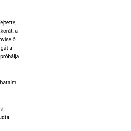
ejtette,
korát, a
pviselő
agát a
 próbálja
hatalmi
 a
tudta