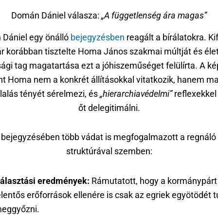
Domán Dániel válasza:
„A függetlenség ára magas”
Dániel egy önálló
bejegyzésben
reagált a bírálatokra. Kif
r korábban tisztelte Homa János szakmai múltját és élet
sági tag magatartása ezt a jóhiszeműséget felülírta. A ké
nt Homa nem a konkrét állításokkal vitatkozik, hanem m
alás tényét sérelmezi, és
„hierarchiavédelmi”
reflexekkel
őt delegitimálni.
bejegyzésében több vádat is megfogalmazott a regnáló 
struktúrával szemben:
álasztási eredmények:
Rámutatott, hogy a kormánypárt
elentős erőforrások ellenére is csak az egriek egyötödét 
eggyőzni.