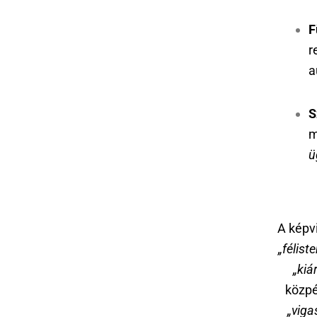
F
r
a
S
m
ü
A képvi
„féliste
„kiá
közpé
„viga