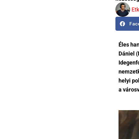
Et
Fac
Éles ha
Dániel 
Idegenfo
nemzetk
helyi po
a város