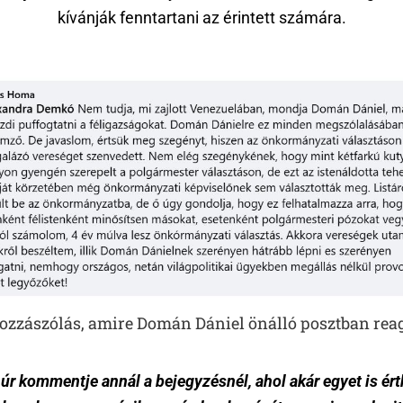
kívánják fenntartani az érintett számára.
ozzászólás, amire Domán Dániel önálló posztban reag
r kommentje annál a bejegyzésnél, ahol akár egyet is ér