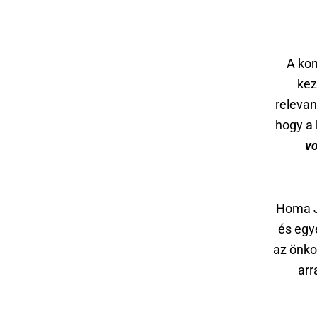
A kon
kez
relevan
hogy a 
vo
Homa J
és egy
az önko
arr