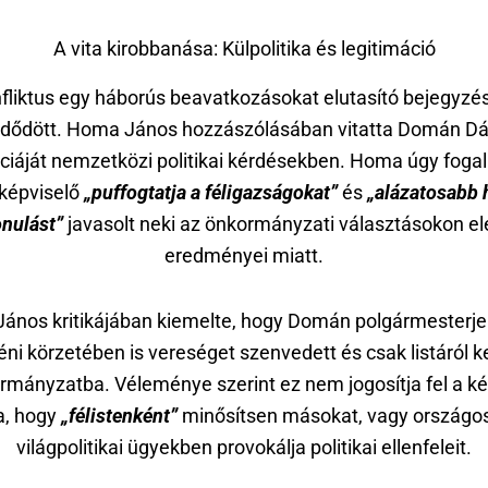
A vita kirobbanása: Külpolitika és legitimáció
fliktus egy háborús beavatkozásokat elutasító bejegyzés
dődött. Homa János hozzászólásában vitatta Domán Dá
ciáját nemzetközi politikai kérdésekben. Homa úgy foga
képviselő
„puffogtatja a féligazságokat”
és
„alázatosabb 
nulást”
javasolt neki az önkormányzati választásokon el
eredményei miatt.
ános kritikájában kiemelte, hogy Domán polgármesterjel
éni körzetében is vereséget szenvedett és csak listáról ke
rmányzatba. Véleménye szerint ez nem jogosítja fel a ké
a, hogy
„félistenként”
minősítsen másokat, vagy országo
világpolitikai ügyekben provokálja politikai ellenfeleit.