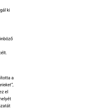
ál ki
lönböző
élt.
ította a
rieket”
,
ez el
helyét
szatát