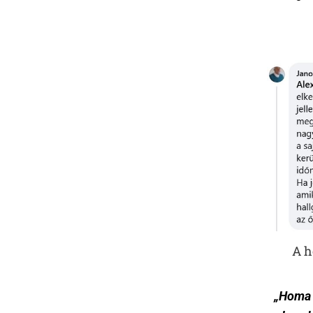
A h
„Homa ú