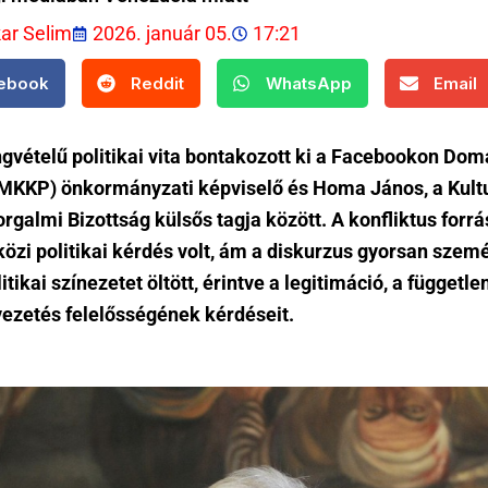
kar Selim
2026. január 05.
17:21
ebook
Reddit
WhatsApp
Email
ngvételű politikai vita bontakozott ki a Facebookon Do
(MKKP) önkormányzati képviselő és Homa János, a Kultu
rgalmi Bizottság külsős tagja között. A konfliktus forr
özi politikai kérdés volt, ám a diskurzus gyorsan szem
litikai színezetet öltött, érintve a legitimáció, a függetl
vezetés felelősségének kérdéseit.