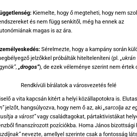
üggetlenség:
Kiemelte, hogy ő megteheti, hogy nem szolg
endszereket és nem függ senkitől, még ha ennek az
utonómiának magas is az ára.
zemélyeskedés:
Sérelmezte, hogy a kampány során kü
egbélyegző jelzőkkel próbálták hitelteleníteni (pl.
„ukrán
gynök”
,
„drogos”
), de ezek véleménye szerint nem értek c
Rendkívüli bírálatok a városvezetés felé
selő a vita kapcsán kitért a helyi közállapotokra is. Elutas
n”
jelzőt, hangsúlyozva, hogy nem ő az, aki
„sarcolja az eg
rusítja a várost”
vagy családtagokat, pártaktivistákat hely
nzből finanszírozott pozíciókba. Homa János bizottsági 
szdíjnak”
nevezte, amellyel szerinte csak a fontosság lát