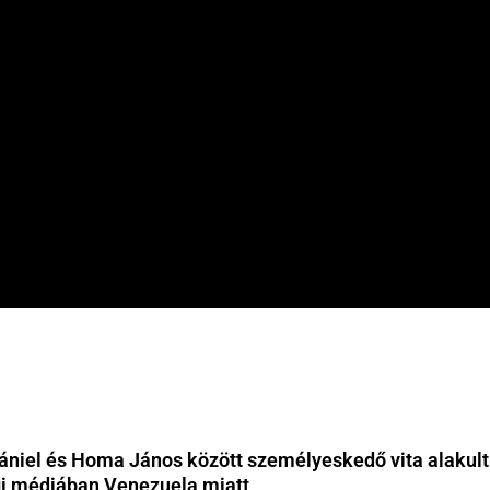
niel és Homa János között személyeskedő vita alakult 
i médiában Venezuela miatt