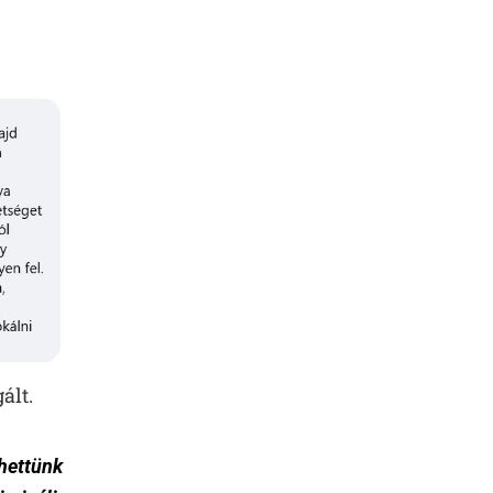
ált.
thettünk