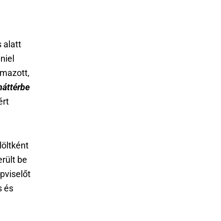
 alatt
niel
lmazott,
háttérbe
ért
öltként
rült be
pviselőt
s és