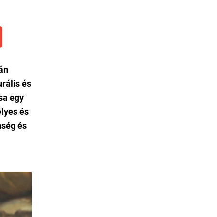
mán
rális és
ása egy
élyes és
enség és