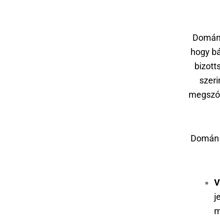
Domán 
hogy bá
bizott
szeri
megszól
Domán 
V
j
m