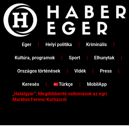
Skip
to
content
Eger
Helyi politika
Kriminális
Kultúra, programok
Sport
Elhunytak
Országos történések
Vidék
Press
Keresés
Türkçe
MobilApp
„Halálgyár”: Megdöbbentő vallomások az egri
Húsad
Markhot Ferenc Kórházról
állat