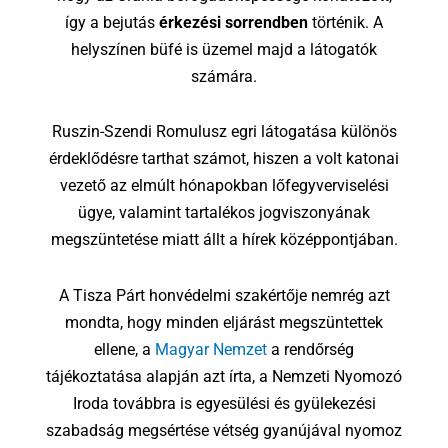
így a bejutás
érkezési sorrendben
történik. A
helyszínen büfé is üzemel majd a látogatók
számára.
Ruszin-Szendi Romulusz egri látogatása különös
érdeklődésre tarthat számot, hiszen a volt katonai
vezető az elmúlt hónapokban lőfegyverviselési
ügye, valamint tartalékos jogviszonyának
megszüntetése miatt állt a hírek középpontjában.
A Tisza Párt honvédelmi szakértője nemrég azt
mondta, hogy minden eljárást megszüntettek
ellene, a
Magyar Nemzet
a rendőrség
tájékoztatása alapján azt írta, a Nemzeti Nyomozó
Iroda továbbra is egyesülési és gyülekezési
szabadság megsértése vétség gyanújával nyomoz