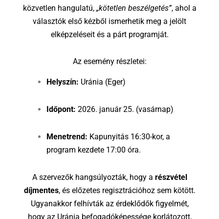
közvetlen hangulatú,
„kötetlen beszélgetés”
, ahol a
választók első kézből ismerhetik meg a jelölt
elképzeléseit és a párt programját.
Az esemény részletei:
Helyszín:
Uránia (Eger)
Időpont:
2026. január 25. (vasárnap)
Menetrend:
Kapunyitás 16:30-kor, a
program kezdete 17:00 óra.
A szervezők hangsúlyozták, hogy a
részvétel
díjmentes
, és előzetes regisztrációhoz sem kötött.
Ugyanakkor felhívták az érdeklődők figyelmét,
hogy az Uránia befogadóképessége korlátozott,