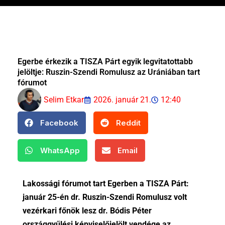
Egerbe érkezik a TISZA Párt egyik legvitatottabb
jelöltje: Ruszin-Szendi Romulusz az Urániában tart
fórumot
Selim Etkar
2026. január 21.
12:40
Facebook
Reddit
WhatsApp
Email
Lakossági fórumot tart Egerben a TISZA Párt:
január 25-én dr. Ruszin-Szendi Romulusz volt
vezérkari főnök lesz dr. Bódis Péter
országgyűlési képviselőjelölt vendége az