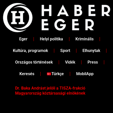
Skip
to
content
Eger
Helyi politika
Kriminális
Kultúra, programok
Sport
Elhunytak
Országos történések
Vidék
Press
Keresés
Türkçe
MobilApp
Dr. Baka Andrást jelöli a TISZA-frakció
„Ha
Magyarország köztársasági elnökének
Mar