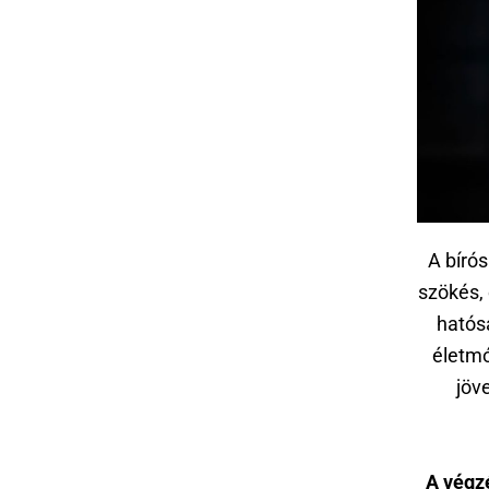
A bírós
szökés, 
hatósá
életmó
jöv
A végz