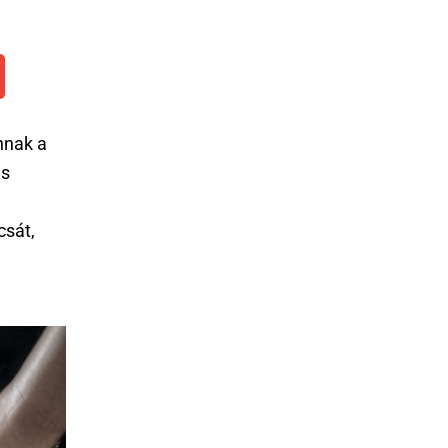
nnak a
ás
csát,