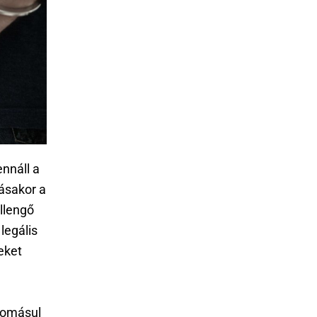
ennáll a
gásakor a
ellengő
legális
eket
domásul