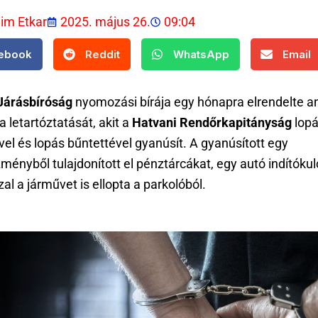
lim Etkar
2025. május 26.
09:04
ebook
Reddit
WhatsApp
Email
 Járásbíróság
nyomozási bírája egy hónapra elrendelte a
 a letartóztatását, akit a
Hatvani Rendőrkapitányság
lop
el és lopás bűntettével gyanúsít. A gyanúsított egy
ményből tulajdonított el pénztárcákat, egy autó indítókul
al a járművet is ellopta a parkolóból.