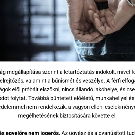
ág megállapítása szerint a letartóztatás indokolt, mivel f
elrejtőzés, valamint a bűnismétlés veszélye. A férfi elfo
gok elől próbált elszökni, nincs állandó lakóhelye, és cs
dot folytat. Továbbá büntetett előéletű, munkahellyel és 
edelemmel nem rendelkezik, a vagyon elleni cselekmény
megélhetésének biztosítására követte el.
és egyelőre nem jogerős.
Az ügyész és a gyanúsított tu