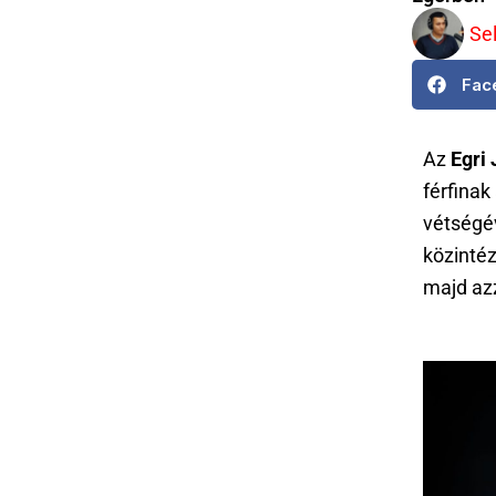
Se
Fac
Az
Egri
férfinak
vétségév
közintéz
majd azz