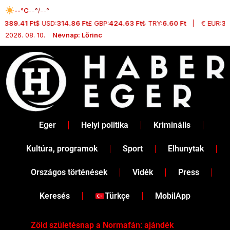
Skip
--°C
--°/--°
to
:
389.41 Ft
$ USD:
314.86 Ft
£ GBP:
424.63 Ft
₺ TRY:
6.60 Ft
|
€ EUR:
363
content
2026. 08. 10.
Névnap: Lőrinc
Eger
Helyi politika
Kriminális
Kultúra, programok
Sport
Elhunytak
Országos történések
Vidék
Press
Keresés
Türkçe
MobilApp
Zöld születésnap a Normafán: ajándék
Dr.