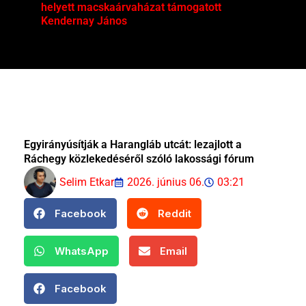
helyett macskaárvaházat támogatott
Mag
Kendernay János
Egyirányúsítják a Harangláb utcát: lezajlott a
Ráchegy közlekedéséről szóló lakossági fórum
Selim Etkar
2026. június 06.
03:21
Facebook
Reddit
WhatsApp
Email
Facebook