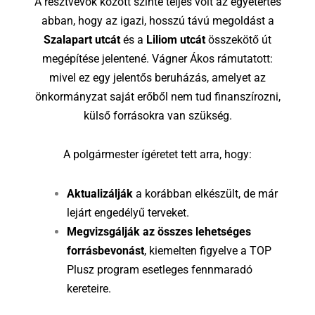
A résztvevők között szinte teljes volt az egyetértés
abban, hogy az igazi, hosszú távú megoldást a
Szalapart utcát
és a
Liliom utcát
összekötő út
megépítése jelentené. Vágner Ákos rámutatott:
mivel ez egy jelentős beruházás, amelyet az
önkormányzat saját erőből nem tud finanszírozni,
külső forrásokra van szükség.
A polgármester ígéretet tett arra, hogy:
Aktualizálják
a korábban elkészült, de már
lejárt engedélyű terveket.
Megvizsgálják az összes lehetséges
forrásbevonást
, kiemelten figyelve a TOP
Plusz program esetleges fennmaradó
kereteire.