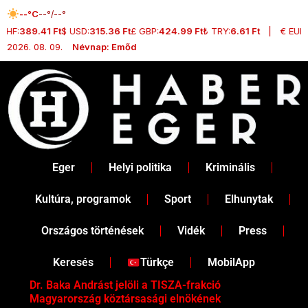
Skip
--°C
--°/--°
to
 CHF:
389.41 Ft
$ USD:
315.36 Ft
£ GBP:
424.99 Ft
₺ TRY:
6.61 Ft
|
€ EUR:
content
2026. 08. 09.
Névnap: Emőd
Eger
Helyi politika
Kriminális
Kultúra, programok
Sport
Elhunytak
Országos történések
Vidék
Press
Keresés
Türkçe
MobilApp
Dr. Baka Andrást jelöli a TISZA-frakció
„Halá
Magyarország köztársasági elnökének
Markh