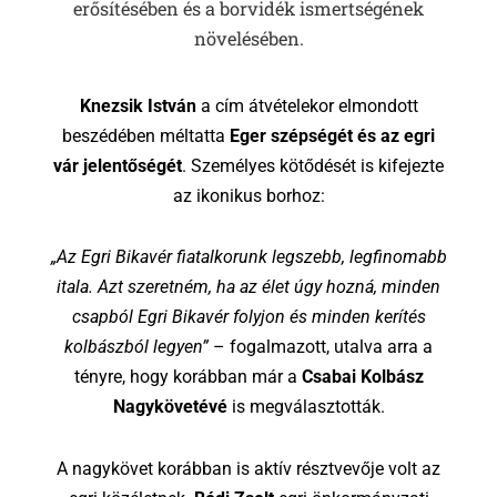
erősítésében és a borvidék ismertségének
növelésében.
Knezsik István
a cím átvételekor elmondott
beszédében méltatta
Eger szépségét és az egri
vár jelentőségét
. Személyes kötődését is kifejezte
az ikonikus borhoz:
„Az Egri Bikavér fiatalkorunk legszebb, legfinomabb
itala. Azt szeretném, ha az élet úgy hozná, minden
csapból Egri Bikavér folyjon és minden kerítés
kolbászból legyen”
– fogalmazott, utalva arra a
tényre, hogy korábban már a
Csabai Kolbász
Nagykövetévé
is megválasztották.
A nagykövet korábban is aktív résztvevője volt az