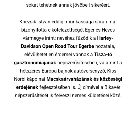
sokat tehetnek annak jövőbeli sikeréért.
Knezsik István eddigi munkássága során már
bizonyította elkötelezettségét Eger és Heves
vármegye iránt: nevéhez fűződik a
Harley-
Davidson Open Road Tour Egerbe
hozatala,
elévülhetetlen érdemei vannak a
Tisza-tó
gasztronómiájának
népszerűsítésében, valamint a
hétszeres Európa-bajnok autóversenyző, Kiss
Norbi kápolnai
Macskaárvaházának és közösségi
erdejének
fejlesztésében is. Új címével a Bikavér
népszerűsítését is felveszi nemes küldetései közé.