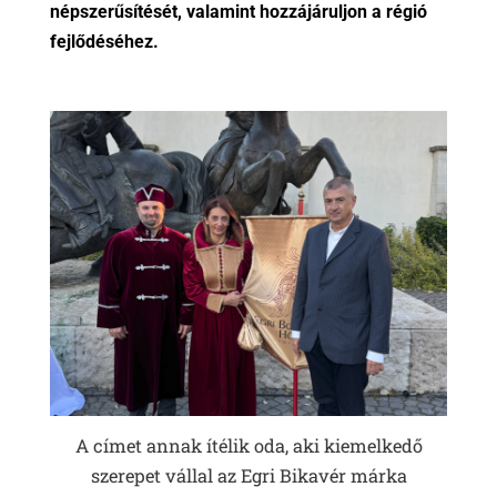
népszerűsítését, valamint hozzájáruljon a régió
fejlődéséhez.
A címet annak ítélik oda, aki kiemelkedő
szerepet vállal az Egri Bikavér márka