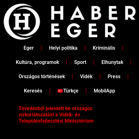
Skip
to
content
Eger
Helyi politika
Kriminális
Kultúra, programok
Sport
Elhunytak
Országos történések
Vidék
Press
Keresés
Türkçe
MobilApp
Tévedésből jelentett be országos
Ene
vízkorlátozatást a Vidék- és
fén
Településfejlesztési Minisztérium
kor