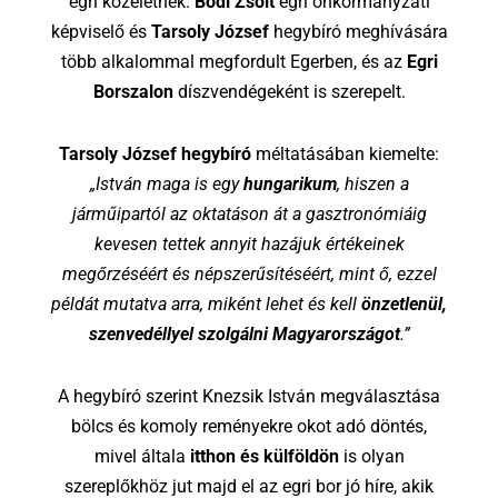
egri közéletnek.
Bódi Zsolt
egri önkormányzati
képviselő és
Tarsoly József
hegybíró meghívására
több alkalommal megfordult Egerben, és az
Egri
Borszalon
díszvendégeként is szerepelt.
Tarsoly József hegybíró
méltatásában kiemelte:
„István maga is egy
hungarikum
, hiszen a
járműipartól az oktatáson át a gasztronómiáig
kevesen tettek annyit hazájuk értékeinek
megőrzéséért és népszerűsítéséért, mint ő, ezzel
példát mutatva arra, miként lehet és kell
önzetlenül,
szenvedéllyel szolgálni Magyarországot
.”
A hegybíró szerint Knezsik István megválasztása
bölcs és komoly reményekre okot adó döntés,
mivel általa
itthon és külföldön
is olyan
szereplőkhöz jut majd el az egri bor jó híre, akik