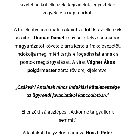
kivétel nélkül ellenzéki képviselők jegyeztek –
vegyék le a napirendről.
A bejelentés azonnali reakciót váltott ki az ellenzék
soraiból.
Domán Dániel
képviselő felszólalásában
magyarázatot követelt: arra kérte a frakcióvezetőt,
indokolja meg, miért tartja elfogadhatatlannak a
pontok megtárgyalását. A vitát
Vágner Ákos
polgármester
zárta rövidre, kijelentve:
„Csákvári Antalnak nincs indoklási kötelezettsége
az ügyrendi javaslatával kapcsolatban.”
Ellenzéki válaszlépés: „Akkor ne tárgyaljunk
semmit”
A kialakult helyzetre reagálva
Huszti Péter