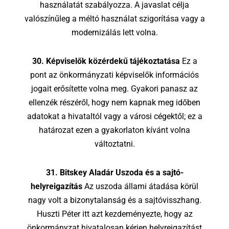
használatát szabályozza. A javaslat célja
valószínűleg a méltó használat szigorítása vagy a
modernizálás lett volna.
30. Képviselők közérdekű tájékoztatása
Ez a
pont az önkormányzati képviselők információs
jogait erősítette volna meg. Gyakori panasz az
ellenzék részéről, hogy nem kapnak meg időben
adatokat a hivataltól vagy a városi cégektől; ez a
határozat ezen a gyakorlaton kívánt volna
változtatni.
31. Bitskey Aladár Uszoda és a sajtó-
helyreigazítás
Az uszoda állami átadása körül
nagy volt a bizonytalanság és a sajtóvisszhang.
Huszti Péter itt azt kezdeményezte, hogy az
önkormányzat hivatalosan kérjen helyreigazítást