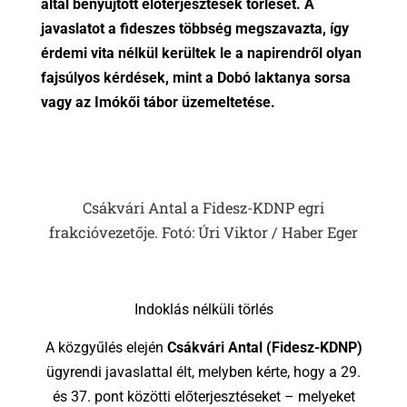
által benyújtott előterjesztések törlését. A
javaslatot a fideszes többség megszavazta, így
érdemi vita nélkül kerültek le a napirendről olyan
fajsúlyos kérdések, mint a Dobó laktanya sorsa
vagy az Imókői tábor üzemeltetése.
Csákvári Antal a Fidesz-KDNP egri
frakcióvezetője. Fotó: Úri Viktor / Haber Eger
Indoklás nélküli törlés
A közgyűlés elején
Csákvári Antal (Fidesz-KDNP)
ügyrendi javaslattal élt, melyben kérte, hogy a 29.
és 37. pont közötti előterjesztéseket – melyeket