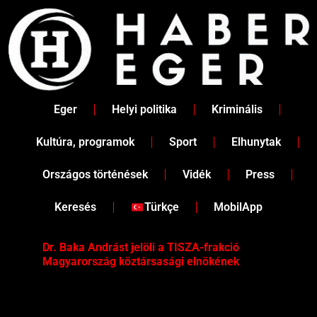
Skip
to
content
Eger
Helyi politika
Kriminális
Kultúra, programok
Sport
Elhunytak
Országos történések
Vidék
Press
Keresés
Türkçe
MobilApp
Dr. Baka Andrást jelöli a TISZA-frakció
„Ha
Magyarország köztársasági elnökének
Mar