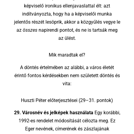
képviselő ironikus ellenjavaslattal élt: azt
indítványozta, hogy ha a képviselői munka
jelentős részét lesöprik, akkor a közgyűlés vegye le
az
összes
napirendi pontot, és ne is tartsák meg
az ülést.
Mik maradtak el?
A döntés értelmében az alábbi, a város életét
érintő fontos kérdésekben nem született döntés és
vita:
Huszti Péter előterjesztései (29–31. pontok)
29. Városnév és jelképek használata
Egy korábbi,
1992-es rendelet módosítását célozta meg. Ez
Eger nevének, címerének és zászlajának