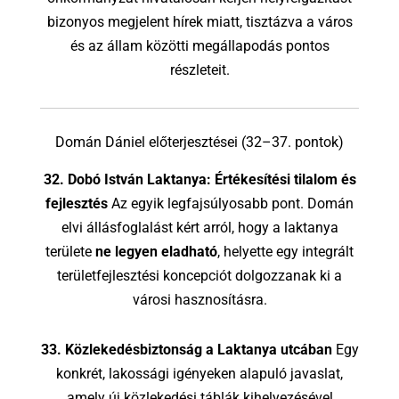
bizonyos megjelent hírek miatt, tisztázva a város
és az állam közötti megállapodás pontos
részleteit.
Domán Dániel előterjesztései (32–37. pontok)
32. Dobó István Laktanya: Értékesítési tilalom és
fejlesztés
Az egyik legfajsúlyosabb pont. Domán
elvi állásfoglalást kért arról, hogy a laktanya
területe
ne legyen eladható
, helyette egy integrált
területfejlesztési koncepciót dolgozzanak ki a
városi hasznosításra.
33. Közlekedésbiztonság a Laktanya utcában
Egy
konkrét, lakossági igényeken alapuló javaslat,
amely új közlekedési táblák kihelyezésével