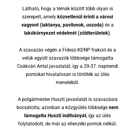
Látható, hogy a témák között több olyan is
szerepelt, amely
közvetlenül érinti a városi
vagyont (laktanya, pavilonok, uszoda)
és a
lakókörnyezet védelmét (zöldterületek)
.
A szavazás végén a Fidesz-KDNP frakció és a
velük együtt szavazók többsége támogatta
Csákvári Antal javaslatát, így a 29-37. napirendi
pontokat hivatalosan is törölték az ülés
menetéből.
A polgármester Huszti javaslatát is szavazásra
bocsátotta, azonban a közgyűlés többsége
nem
támogatta Huszti indítványát
, így az ülés
folytatódott, de már az ellenzéki pontok nélkül.