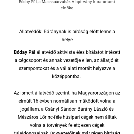
Bóday Pál, a Macskaárvaház Alapítvány kuratóriumi
elnöke
Állatvédők: Báránynak is bíróság előtt lenne a
helye
Bóday Pál
állatvédő aktivista éles bírálatot intézett
a cégcsoport és annak vezetője ellen, az állatjóléti
szempontokat és a vállalati morált helyezve a
középpontba.
Az ismert állatvédő szerint, ha Magyarországon az
elmúlt 16 évben normálisan működött volna a
jogállam, a Csányi Sándor, Bárány László és
Mészáros Lőrinc-féle húsipari cégek nem álltak
volna a törvények felett; ezen cégek
tulajdonosainak, ügyvezetőinek már régen bíróság