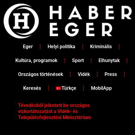
Skip
to
content
Eger
Helyi politika
Kriminális
Kultúra, programok
Sport
Elhunytak
Országos történések
Vidék
Press
Keresés
Türkçe
MobilApp
Tévedésből jelentett be országos
Ene
vízkorlátozatást a Vidék- és
fén
Településfejlesztési Minisztérium
kor