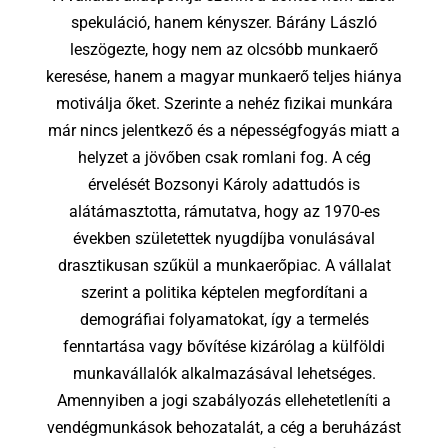
spekuláció,
hanem kényszer.
Bárány László
leszögezte,
hogy nem az olcsóbb munkaerő
keresése,
hanem a magyar munkaerő teljes hiánya
motiválja őket.
Szerinte a nehéz fizikai munkára
már nincs jelentkező
és a népességfogyás miatt a
helyzet a jövőben csak romlani fog.
A cég
érvelését Bozsonyi Károly adattudós is
alátámasztotta,
rámutatva,
hogy az 1970-es
években születettek nyugdíjba vonulásával
drasztikusan szűkül a munkaerőpiac. A vállalat
szerint a politika képtelen megfordítani a
demográfiai folyamatokat, így a termelés
fenntartása vagy bővítése kizárólag a külföldi
munkavállalók alkalmazásával lehetséges.
Amennyiben a jogi szabályozás ellehetetleníti a
vendégmunkások behozatalát, a cég a beruházást