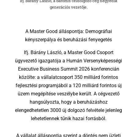
Ifj. Bárány László, a baromfi-feldolgozó cég negyedik
generációs vezetője.
A Master Good álláspontja: Demográfiai
kényszerpálya és beruházási fenyegetés
Ifj.
Bárány László,
a Master Good Csoport
ügyvezető igazgatója a Humán Versenyképességi
Executive Business Summit 2026 konferencián
közölte:
a vállalatcsoport 350 milliárd forintos
fejlesztési programjából a 120 milliárd forintos új
üzem megépítése veszélybe került.
A cégvezető
hangsúlyozta,
hogy a beruházáshoz
elengedhetetlen 3000 új dolgozó felvétele jelenleg
lehetetlennek tűnik hazai forrásból.
A vállalat álláspontja szerint a döntés nem üzleti