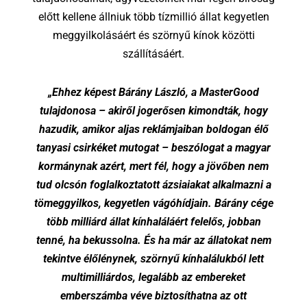
előtt kellene állniuk több tízmillió állat kegyetlen
meggyilkolásáért és szörnyű kínok közötti
szállításáért.
„Ehhez képest Bárány László, a MasterGood
tulajdonosa – akiről jogerősen kimondták, hogy
hazudik, amikor aljas reklámjaiban boldogan élő
tanyasi csirkéket mutogat – beszólogat a magyar
kormánynak azért, mert fél, hogy a jövőben nem
tud olcsón foglalkoztatott ázsiaiakat alkalmazni a
tömeggyilkos, kegyetlen vágóhídjain. Bárány cége
több milliárd állat kínhaláláért felelős, jobban
tenné, ha bekussolna. És ha már az állatokat nem
tekintve élőlénynek, szörnyű kínhalálukból lett
multimilliárdos, legalább az embereket
emberszámba véve biztosíthatna az ott