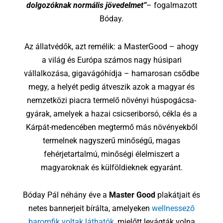
dolgozóknak normális jövedelmet”
– fogalmazott
Bóday.
Az állatvédők, azt remélik: a MasterGood – ahogy
a világ és Európa számos nagy húsipari
vállalkozása, gigavágóhídja – hamarosan csődbe
megy, a helyét pedig átveszik azok a magyar és
nemzetközi piacra termelő növényi húspogácsa-
gyárak, amelyek a hazai csicseriborsó, cékla és a
Kárpát-medencében megtermő más növényekből
termelnek nagyszerű minőségű, magas
fehérjetartalmú, minőségi élelmiszert a
magyaroknak és külföldieknek egyaránt.
Bóday Pál néhány éve a
Master Good
plakátjait és
netes bannerjeit bírálta, amelyeken
wellnessező
baromfik voltak láthatók
, mielőtt levágták volna