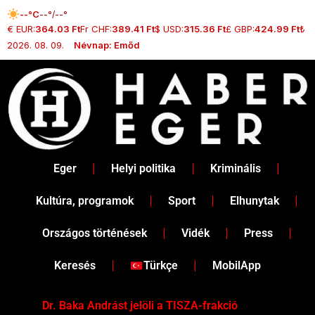
Skip
--°C
--°/--°
to
€ EUR:
364.03 Ft
Fr CHF:
389.41 Ft
$ USD:
315.36 Ft
£ GBP:
424.99 Ft
₺ T
content
2026. 08. 09.
Névnap: Emőd
Eger
Helyi politika
Kriminális
Kultúra, programok
Sport
Elhunytak
Országos történések
Vidék
Press
Keresés
Türkçe
MobilApp
Dr. Baka Andrást jelöli a TISZA-frakció
„Ha