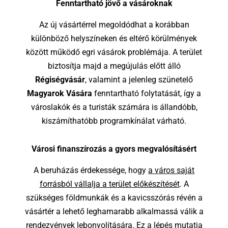
Fenntartható jövő a vásároknak
Az új vásártérrel megoldódhat a korábban
különböző helyszíneken és eltérő körülmények
között működő egri vásárok problémája. A terület
biztosítja majd a megújulás előtt álló
Régiségvásár
, valamint a jelenleg szünetelő
Magyarok Vására
fenntartható folytatását, így a
városlakók és a turisták számára is állandóbb,
kiszámíthatóbb programkínálat várható.
Városi finanszírozás a gyors megvalósításért
A beruházás érdekessége, hogy
a város saját
forrásból vállalja a terület előkészítését
. A
szükséges földmunkák és a kavicsszórás révén a
vásártér a lehető leghamarabb alkalmassá válik a
rendezvények lebonyolítására. Ez a lépés mutatja