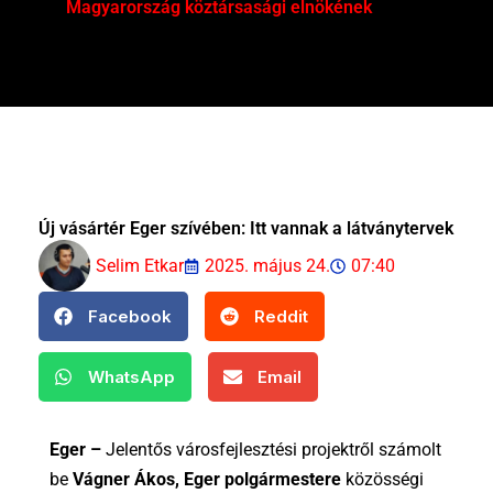
Magyarország köztársasági elnökének
Mar
Új vásártér Eger szívében: Itt vannak a látványtervek
Selim Etkar
2025. május 24.
07:40
Facebook
Reddit
WhatsApp
Email
Eger –
Jelentős városfejlesztési projektről számolt
be
Vágner Ákos, Eger polgármestere
közösségi