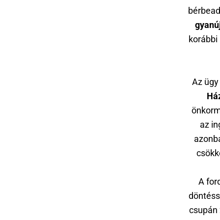
bérbead
gyanú
korábbi
Az ügy
Há
önkormá
az in
azonba
csökke
A for
döntéss
csupán