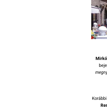
Mirkó
bej
megnyi
Korábbi
Ren