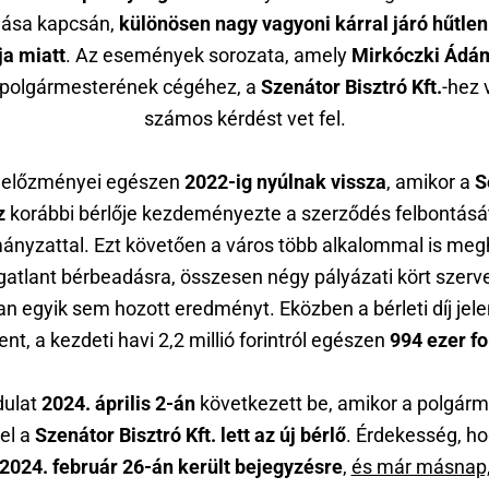
ása kapcsán,
különösen nagy vagyoni kárral járó hűtlen
ja miatt
. Az események sorozata, amely
Mirkóczki Ádá
 polgármesterének cégéhez, a
Szenátor Bisztró Kft.
-hez 
számos kérdést vet fel.
 előzményei egészen
2022-ig nyúlnak vissza
, amikor a
S
z
korábbi bérlője kezdeményezte a szerződés felbontásá
nyzattal. Ezt követően a város több alkalommal is meg
gatlant bérbeadásra, összesen négy pályázati kört szerv
n egyik sem hozott eredményt. Eközben a bérleti díj jel
nt, a kezdeti havi 2,2 millió forintról egészen
994 ezer fo
dulat
2024. április 2-án
következett be, amikor a polgárm
el a
Szenátor Bisztró Kft. lett az új bérlő
. Érdekesség, ho
2024. február 26-án került bejegyzésre
,
és már másnap,