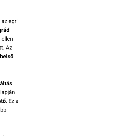
n
az egri
grád
 ellen
tt. Az
belső
áltás
alapján
ető
. Ez a
ábbi