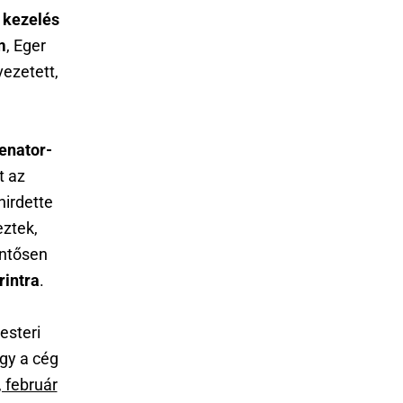
 kezelés
m
, Eger
vezetett,
enator-
t az
hirdette
eztek,
entősen
rintra
.
esteri
gy a cég
 február