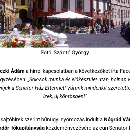
Fotó: Szántó György
czki Ádám
a hírrel kapcsolatban a következőket írta Fac
egyzésében:
„Sok-sok munka és előkészület után, holnap 
tjuk a Senator-Ház Éttermet! Várunk mindenkit szeretette
ízek, új köntösben!”
 sajtóhírek szerint bűnügyi nyomozás indult a
Nógrád Vá
dőr-főkapitányság
kezdeményezésére az egri Senator