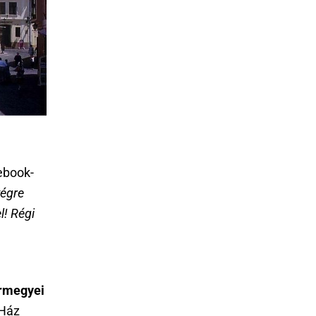
ebook-
végre
l! Régi
rmegyei
-Ház