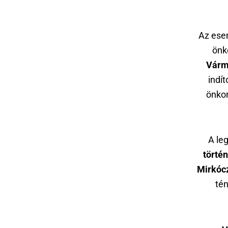
Az ese
önk
Várm
indít
önkor
A le
történ
Mirkócz
tén