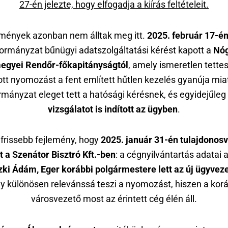
27-én jelezte, hogy elfogadja a kiírás feltételeit.
mények azonban nem álltak meg itt.
2025. február 17-é
ormányzat bűnügyi adatszolgáltatási kérést kapott a
Nó
egyei Rendőr-főkapitányságtól
, amely ismeretlen tettes
ott nyomozást a fent említett hűtlen kezelés gyanúja mia
mányzat eleget tett a hatósági kérésnek, és egyidejűleg
vizsgálatot is indított az ügyben
.
gfrissebb fejlemény, hogy
2025. január 31-én tulajdonosv
t a Szenátor Bisztró Kft.-ben
: a cégnyilvántartás adatai 
ki Ádám, Eger korábbi polgármestere lett az új ügyvez
y különösen relevánssá teszi a nyomozást, hiszen a kor
városvezető most az érintett cég élén áll.