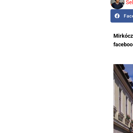
Se
Fac
Mirkócz
faceboo