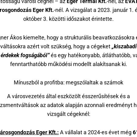
ntosságú városi cégnél – az
Eger Termál Kft.
-nél, az
EVAT
rosgondozás Eger Kft.
-nél. A vizsgálat a 2023. január 1. 
október 3. közötti időszakot érintette.
ner Ákos kiemelte, hogy a strukturális beavatkozásokra 
váltásokra azért volt szükség, hogy a cégeket
„kiszabadí
 érdekek fogságából”
és egy hatékonyabb, átláthatóbb, v
fenntarthatóbb működési modellt alakítsanak ki.
Mínuszból a profitba: megszólaltak a számok
A városvezetés által eszközölt ésszerűsítések és a
smentváltások az adatok alapján azonnali eredményt h
vizsgált cégeknél:
árosgondozás Eger Kft.:
A vállalat a 2024-es évet még
6