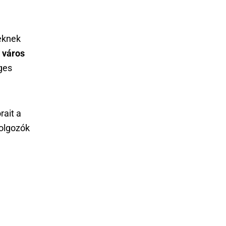
eknek
a város
ges
rait a
dolgozók