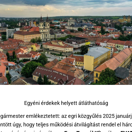
Egyéni érdekek helyett átláthatóság
lgármester emlékeztetett: az egri közgyűlés 2025 január
ntött úgy, hogy teljes működési átvilágítást rendel el há