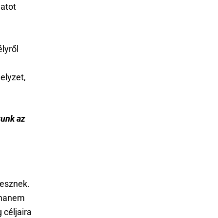
atot
lyről
j
elyzet,
tunk az
lesznek.
 hanem
 céljaira