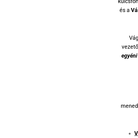
kulcsfo
és a
Vá
Vág
vezető
egyéni
menedz
V