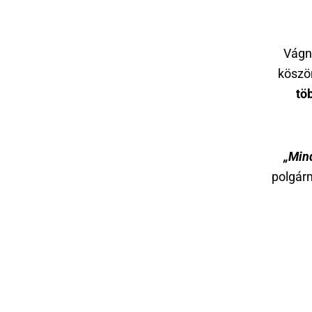
Vágn
köszö
tö
„Min
polgárm