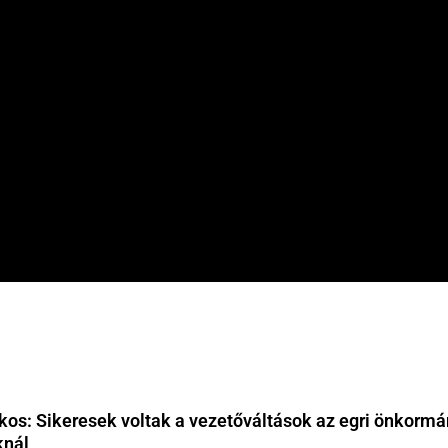
os: Sikeresek voltak a vezetőváltások az egri önkormá
knál