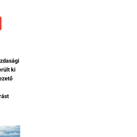
azdasági
rült ki
ezető
rást