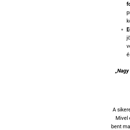
f
p
k
E
j
v
é
„Nagy 
A siker
Mivel
bent mar