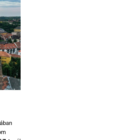
jában
rom