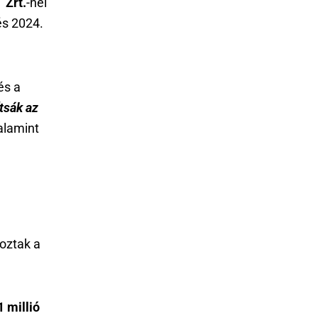
 Zrt.
-nél
és 2024.
és a
tsák az
alamint
oztak a
1 millió