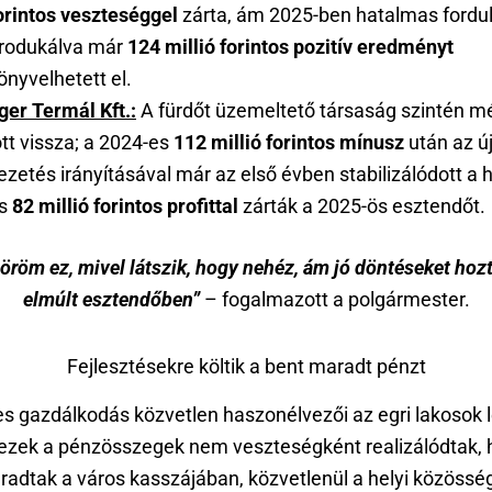
orintos veszteséggel
zárta, ám 2025-ben hatalmas fordul
rodukálva már
124 millió forintos pozitív eredményt
önyvelhetett el.
ger Termál Kft.:
A fürdőt üzemeltető társaság szintén mé
ött vissza; a 2024-es
112 millió forintos mínusz
után az ú
ezetés irányításával már az első évben stabilizálódott a h
s
82 millió forintos profittal
zárták a 2025-ös esztendőt.
öröm ez, mivel látszik, hogy nehéz, ám jó döntéseket hoz
elmúlt esztendőben”
– fogalmazott a polgármester.
Fejlesztésekre költik a bent maradt pénzt
es gazdálkodás közvetlen haszonélvezői az egri lakosok 
 ezek a pénzösszegek nem veszteségként realizálódtak,
adtak a város kasszájában, közvetlenül a helyi közösség