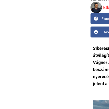
Et
Fac
Fac
Sikeresn
átvilágí
Vágner 
beszámo
nyereség
jelent a