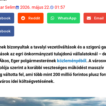
kar Selim
2026. május 22.
01:57
ebook
Reddit
WhatsApp
Email
ebook
ek bizonyultak a tavalyi vezetőváltások és a szigorú g
tások az egri önkormányzati tulajdonú vállalatoknál – de
Ákos, Eger polgármesterének
közleményéből
. A városv
lója szerint a korábbi veszteséges működést masszív
 váltotta fel, ami több mint 200 millió forintos plusz for
 város idei költségvetésének.