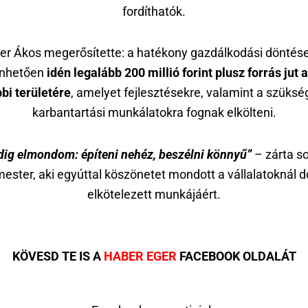
fordíthatók.
er Ákos megerősítette: a hatékony gazdálkodási döntés
nhetően
idén legalább 200 millió forint plusz forrás jut 
bbi területére
, amelyet fejlesztésekre, valamint a szüksé
karbantartási munkálatokra fognak elkölteni.
dig elmondom: építeni nehéz, beszélni könnyű”
– zárta so
ester, aki egyúttal köszönetet mondott a vállalatoknál 
elkötelezett munkájáért.
KÖVESD TE IS A
HABER EGER
FACEBOOK OLDALÁT