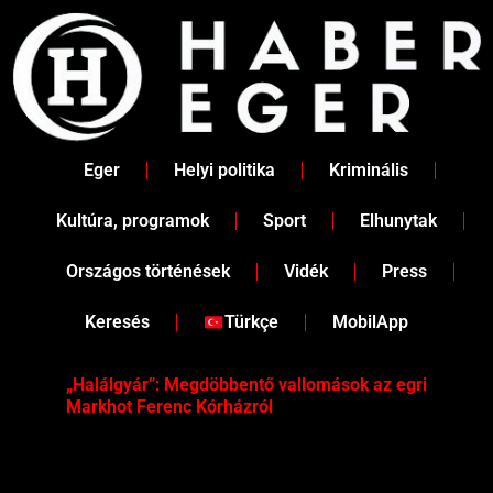
Skip
to
content
Eger
Helyi politika
Kriminális
Kultúra, programok
Sport
Elhunytak
Országos történések
Vidék
Press
Keresés
Türkçe
MobilApp
„Halálgyár”: Megdöbbentő vallomások az egri
Hús
Markhot Ferenc Kórházról
az 