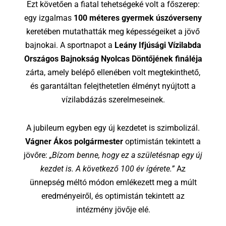
Ezt követően a fiatal tehetségeké volt a főszerep:
egy izgalmas
100 méteres gyermek úszóverseny
keretében mutathatták meg képességeiket a jövő
bajnokai. A sportnapot a
Leány Ifjúsági Vízilabda
Országos Bajnokság Nyolcas Döntőjének fináléja
zárta, amely belépő ellenében volt megtekinthető,
és garantáltan felejthetetlen élményt nyújtott a
vízilabdázás szerelmeseinek.
A jubileum egyben egy új kezdetet is szimbolizál.
Vágner Ákos polgármester
optimistán tekintett a
jövőre:
„Bízom benne, hogy ez a születésnap egy új
kezdet is. A következő 100 év ígérete.”
Az
ünnepség méltó módon emlékezett meg a múlt
eredményeiről, és optimistán tekintett az
intézmény jövője elé.