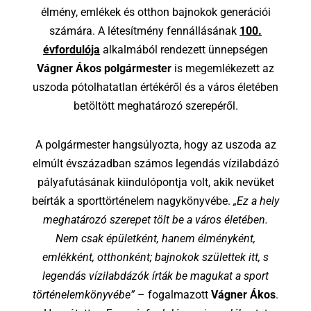
élmény, emlékek és otthon bajnokok generációi
számára. A létesítmény fennállásának
100.
évfordulója
alkalmából rendezett ünnepségen
Vágner Ákos polgármester
is megemlékezett az
uszoda pótolhatatlan értékéről és a város életében
betöltött meghatározó szerepéről.
A polgármester hangsúlyozta, hogy az uszoda az
elmúlt évszázadban számos legendás vízilabdázó
pályafutásának kiindulópontja volt, akik nevüket
beírták a sporttörténelem nagykönyvébe.
„Ez a hely
meghatározó szerepet tölt be a város életében.
Nem csak épületként, hanem élményként,
emlékként, otthonként; bajnokok születtek itt, s
legendás vízilabdázók írták be magukat a sport
történelemkönyvébe”
– fogalmazott
Vágner Ákos
.