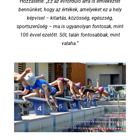
Hozzátette:
„Ez az évforduló arra is emlékeztet
bennünket, hogy az értékek, amelyeket ez a hely
képvisel – kitartás, közösség, egészség,
sportszerűség – ma is ugyanolyan fontosak, mint
100 évvel ezelőtt. Sőt, talán fontosabbak, mint
valaha.”