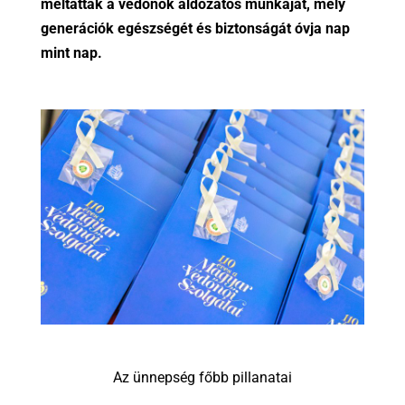
méltatták a védőnők áldozatos munkáját, mely
generációk egészségét és biztonságát óvja nap
mint nap.
Az ünnepség főbb pillanatai