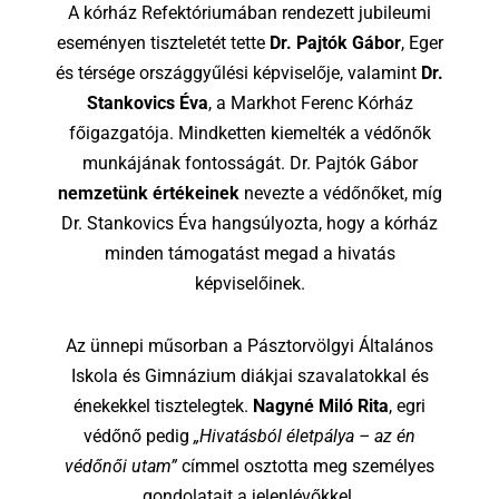
A kórház Refektóriumában rendezett jubileumi
eseményen tiszteletét tette
Dr. Pajtók Gábor
, Eger
és térsége országgyűlési képviselője, valamint
Dr.
Stankovics Éva
, a Markhot Ferenc Kórház
főigazgatója. Mindketten kiemelték a védőnők
munkájának fontosságát. Dr. Pajtók Gábor
nemzetünk értékeinek
nevezte a védőnőket, míg
Dr. Stankovics Éva hangsúlyozta, hogy a kórház
minden támogatást megad a hivatás
képviselőinek.
Az ünnepi műsorban a Pásztorvölgyi Általános
Iskola és Gimnázium diákjai szavalatokkal és
énekekkel tisztelegtek.
Nagyné Miló Rita
, egri
védőnő pedig
„Hivatásból életpálya – az én
védőnői utam”
címmel osztotta meg személyes
gondolatait a jelenlévőkkel.