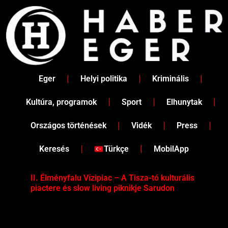
Skip
to
content
Eger
Helyi politika
Kriminális
Kultúra, programok
Sport
Elhunytak
Országos történések
Vidék
Press
Keresés
Türkçe
MobilApp
II. Élményfalu Vízipiac – A Tisza-tó kulturális
Tév
piactere és slow living piknikje Sarudon
víz
Tel