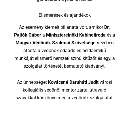
Elismerések és ajándékok
Az esemény kiemelt pillanata volt, amikor
Dr.
Pajtók Gábor
a
Miniszterelnöki Kabinetiroda
és a
Magyar Védőnők Szakmai Szövetsége
nevében
átadta a védőnők odaadó és példaértékű
munkáját elismerő nemzeti színű kitűzőt és egy, a
szolgálat történetét bemutató kiadványt.
Az ünnepséget
Kovácsné Daruháti Judit
városi
kollegiális védőnői mentor zárta, útravaló
szavakkal köszönve meg a védőnők szolgálatát.