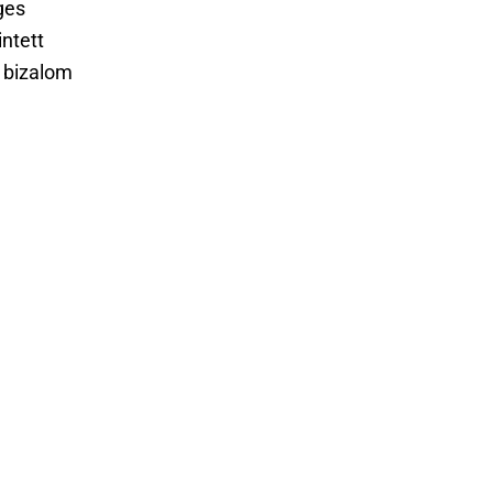
ges
ntett
i bizalom