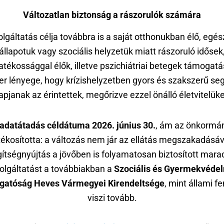
Változatlan biztonság a rászorulók számára
olgáltatás célja továbbra is a saját otthonukban élő, egés
állapotuk vagy szociális helyzetük miatt rászoruló idősek
atékossággal élők, illetve pszichiátriai betegek támogatá
er lényege, hogy krízishelyzetben gyors és szakszerű seg
apjanak az érintettek, megőrizve ezzel önálló életvitelüke
ladatátadás céldátuma 2026. június 30.
, ám az önkormá
kosította: a változás nem jár az ellátás megszakadásáva
ítségnyújtás a jövőben is folyamatosan biztosított mara
olgáltatást a továbbiakban a
Szociális és Gyermekvéde
gatóság Heves Vármegyei Kirendeltsége
, mint állami f
viszi tovább.