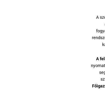
A sz
fogy
rendsz
k
A fe
nyomaté
seg
sz
Főigaz