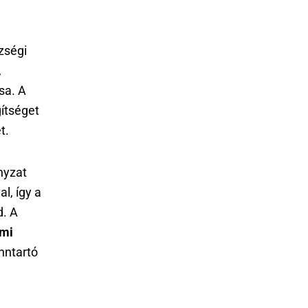
zségi
,
sa. A
ítséget
t.
nyzat
l, így a
d. A
lmi
enntartó