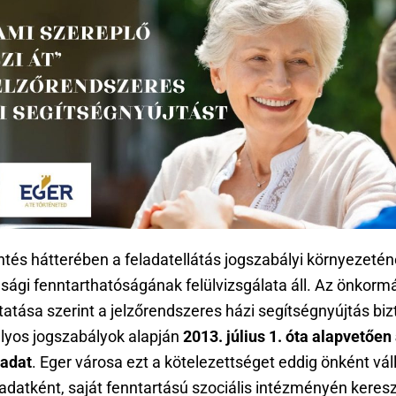
ntés hátterében a feladatellátás jogszabályi környezetén
sági fenntarthatóságának felülvizsgálata áll. Az önkorm
tatása szerint a jelzőrendszeres házi segítségnyújtás biz
ályos jogszabályok alapján
2013. július 1. óta alapvetően
ladat
. Eger városa ezt a kötelezettséget eddig önként váll
ladatként, saját fenntartású szociális intézményén keresz