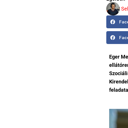
Se
Fac
Fac
Eger Meg
ellátóre
Szociál
Kirendel
feladata