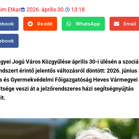
lim Etkar
2026. április 30.
13:18
ebook
Reddit
WhatsApp
Email
ebook
yei Jogú Város Közgyűlése április 30-i ülésén a szociá
ndszert érintő jelentős változásról döntött: 2026. június 
is és Gyermekvédelmi Főigazgatóság Heves Vármegyei
tsége veszi át a jelzőrendszeres házi segítségnyújtás
it.