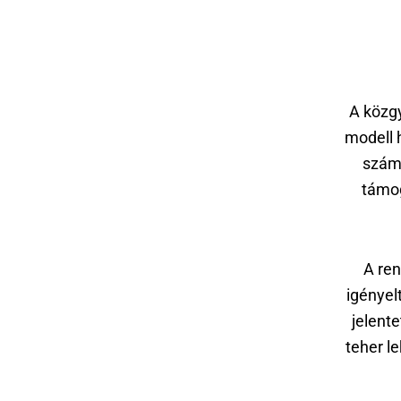
A közgy
modell 
számá
támog
A ren
igényel
jelent
teher le