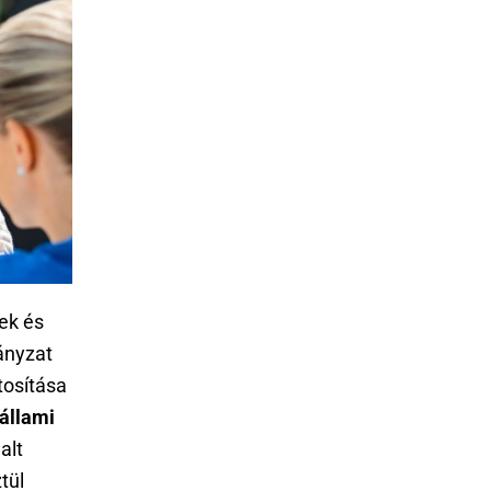
ek és
ányzat
tosítása
 állami
alt
tül