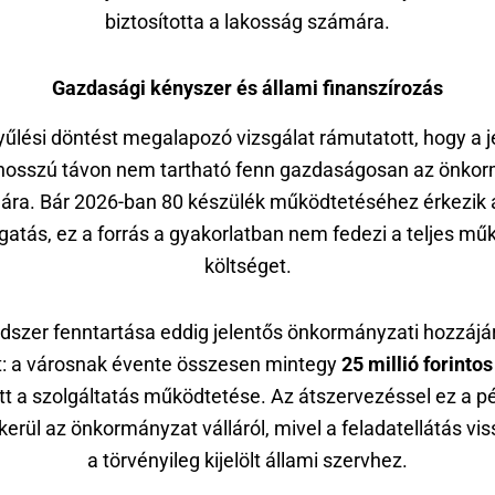
biztosította a lakosság számára.
Gazdasági kényszer és állami finanszírozás
űlési döntést megalapozó vizsgálat rámutatott, hogy a j
hosszú távon nem tartható fenn gazdaságosan az önko
ra. Bár 2026-ban 80 készülék működtetéséhez érkezik 
atás, ez a forrás a gyakorlatban nem fedezi a teljes mű
költséget.
dszer fenntartása eddig jelentős önkormányzati hozzájá
t: a városnak évente összesen mintegy
25 millió forintos
ett a szolgáltatás működtetése. Az átszervezéssel ez a p
kerül az önkormányzat válláról, mivel a feladatellátás vi
a törvényileg kijelölt állami szervhez.