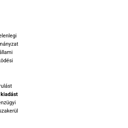
elenlegi
rmányzat
állami
ködési
rulást
 kiadást
énzügyi
sszakerül