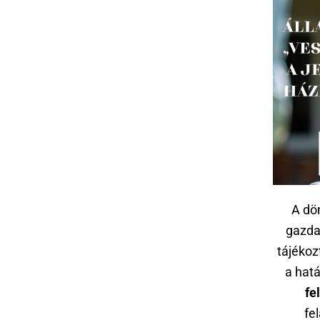
A dö
gazda
tájékoz
a hat
fe
fe