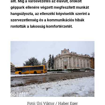
állt. Míg a városvezetés az elavult, örökölt
géppark ellenére végzett megfeszített munkát
hangsúlyozta, az ellenzéki képviselők szerint a
szervezetlenség és a kommunikációs hibák
rontották a lakosság komfortérzetét.
Fotó: Úri Viktor / Haber Eger