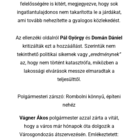
felelősségére is kitért, megjegyezve, hogy sok
ingatlantulajdonos nem takarította le a járdákat,
ami tovább nehezítette a gyalogos közlekedést.
Az ellenzéki oldalról
Pál György
és
Domán Dániel
kritizálták ezt a hozzáállást. Szerintük nem
tekinthető politikai sikernek vagy
„eredménynek”
az, hogy nem történt katasztrófa, miközben a
lakossági elvárások messze elmaradtak a
teljesülttől.
Polgármesteri zárszó: Rombolni könnyű, építeni
nehéz
Vágner Ákos
polgármester azzal zárta a vitát,
hogy a város már hónapok óta dolgozik a
Városgondozás átszervezésén. Emlékeztetett: