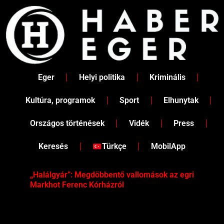
Skip
to
content
Eger
Helyi politika
Kriminális
Kultúra, programok
Sport
Elhunytak
Országos történések
Vidék
Press
Keresés
Türkçe
MobilApp
„Halálgyár”: Megdöbbentő vallomások az egri
Hús
Markhot Ferenc Kórházról
az 