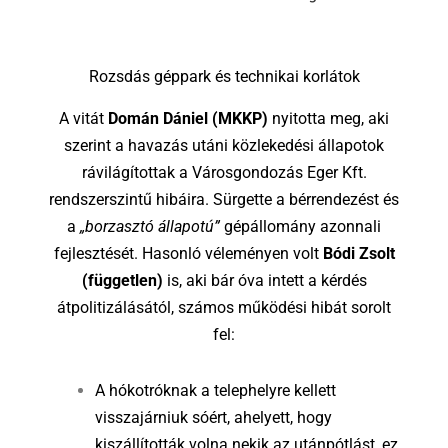
Rozsdás géppark és technikai korlátok
A vitát
Domán Dániel (MKKP)
nyitotta meg, aki
szerint a havazás utáni közlekedési állapotok
rávilágítottak a Városgondozás Eger Kft.
rendszerszintű hibáira. Sürgette a bérrendezést és
a
„borzasztó állapotú”
gépállomány azonnali
fejlesztését. Hasonló véleményen volt
Bódi Zsolt
(független)
is, aki bár óva intett a kérdés
átpolitizálásától, számos működési hibát sorolt
fel:
A hókotróknak a telephelyre kellett
visszajárniuk sóért, ahelyett, hogy
kiszállították volna nekik az utánpótlást, ez