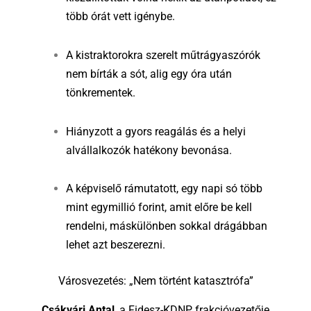
több órát vett igénybe.
A kistraktorokra szerelt műtrágyaszórók
nem bírták a sót, alig egy óra után
tönkrementek.
Hiányzott a gyors reagálás és a helyi
alvállalkozók hatékony bevonása.
A képviselő rámutatott, egy napi só több
mint egymillió forint, amit előre be kell
rendelni, máskülönben sokkal drágábban
lehet azt beszerezni.
Városvezetés: „Nem történt katasztrófa”
Csákvári Antal
, a Fidesz-KDNP frakcióvezetője