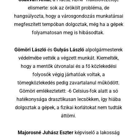
elismerte: sok az örökölt probléma, de
hangsúlyozta, hogy a városgondozás munkatársai
megfeszített tempóban dolgoztak, még ha a gépek
folyamatosan meg is hibásodtak.
Gömöri László
és
Gulyás László
alpolgármesterek
védelmébe vették a végzett munkát. Kiemelték,
hogy a mentők útvonalai és a fő közlekedési
folyosók végig járhatóak voltak, a
tömegközlekedés pedig zavartalanul működött.
Gömöri emlékeztetett: -6 Celsius-fok alatt a só
hatékonysága drasztikusan lecsökken, így hiába
dolgoztak a gépek, a fizikai korlátokat nem tudták
áttörni.
Majorosné Juhász Eszter
képviselő a lakosság