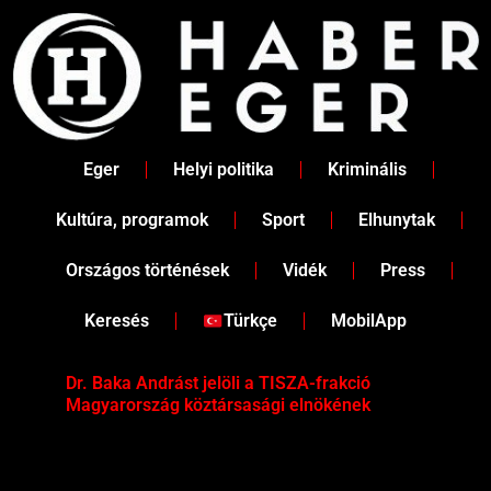
Skip
to
content
Eger
Helyi politika
Kriminális
Kultúra, programok
Sport
Elhunytak
Országos történések
Vidék
Press
Keresés
Türkçe
MobilApp
Dr. Baka Andrást jelöli a TISZA-frakció
„Ha
Magyarország köztársasági elnökének
Mar