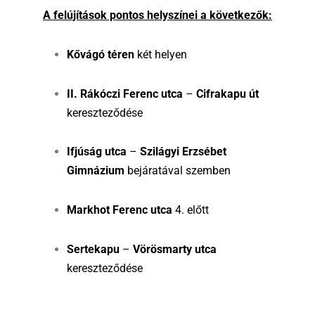
A felújítások pontos helyszínei a következők:
Kővágó téren
két helyen
II. Rákóczi Ferenc utca
–
Cifrakapu út
kereszteződése
Ifjúság utca
–
Szilágyi Erzsébet
Gimnázium
bejáratával szemben
Markhot Ferenc utca
4. előtt
Sertekapu
–
Vörösmarty utca
kereszteződése