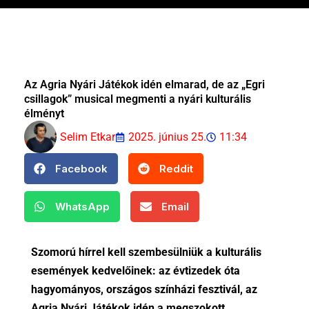
Az Agria Nyári Játékok idén elmarad, de az „Egri
csillagok” musical megmenti a nyári kulturális
élményt
Selim Etkar
2025. június 25.
11:34
Facebook
Reddit
WhatsApp
Email
Szomorú hírrel kell szembesülniük a kulturális
események kedvelőinek: az évtizedek óta
hagyományos, országos színházi fesztivál, az
Agria Nyári Játékok
idén a megszokott