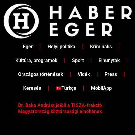
Skip
to
content
Eger
Helyi politika
Kriminális
Kultúra, programok
Sport
Elhunytak
Országos történések
Vidék
Press
Keresés
Türkçe
MobilApp
Dr. Baka Andrást jelöli a TISZA-frakció
„Ha
Magyarország köztársasági elnökének
Mar