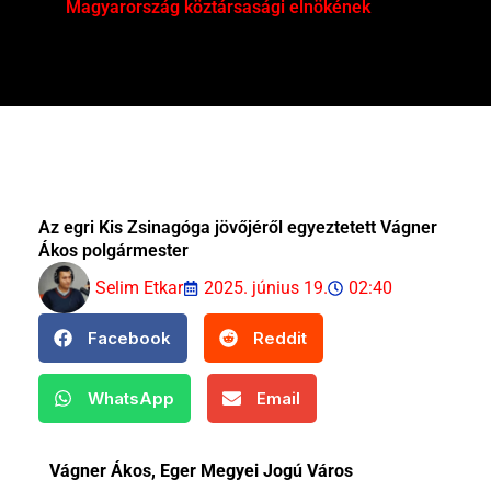
Magyarország köztársasági elnökének
Mar
Az egri Kis Zsinagóga jövőjéről egyeztetett Vágner
Ákos polgármester
Selim Etkar
2025. június 19.
02:40
Facebook
Reddit
WhatsApp
Email
Vágner Ákos, Eger Megyei Jogú Város