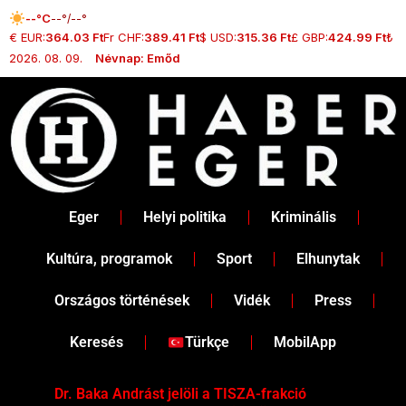
Skip
--°C
--°/--°
to
€ EUR:
364.03 Ft
Fr CHF:
389.41 Ft
$ USD:
315.36 Ft
£ GBP:
424.99 Ft
₺ T
content
2026. 08. 09.
Névnap: Emőd
Eger
Helyi politika
Kriminális
Kultúra, programok
Sport
Elhunytak
Országos történések
Vidék
Press
Keresés
Türkçe
MobilApp
Dr. Baka Andrást jelöli a TISZA-frakció
„Ha