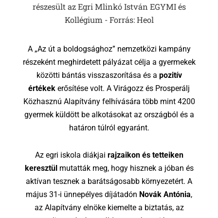
részesült az Egri Mlinkó István EGYMI és
Kollégium - Forrás: Heol
A „Az út a boldogsághoz” nemzetközi kampány
részeként meghirdetett pályázat célja a gyermekek
közötti bántás visszaszorítása és a
pozitív
értékek
erősítése volt. A Virágozz és Prosperálj
Közhasznú Alapítvány felhívására több mint 4200
gyermek küldött be alkotásokat az országból és a
határon túlról egyaránt.
Az egri iskola diákjai
rajzaikon és tetteiken
keresztül
mutatták meg, hogy hisznek a jóban és
aktívan tesznek a barátságosabb környezetért. A
május 31-i ünnepélyes díjátadón
Novák Antónia
,
az Alapítvány elnöke kiemelte a biztatás, az