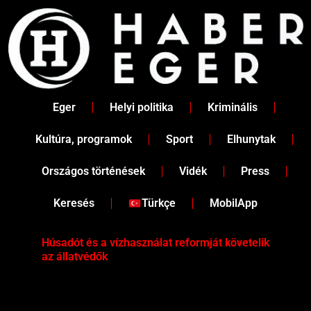
Skip
to
content
Eger
Helyi politika
Kriminális
Kultúra, programok
Sport
Elhunytak
Országos történések
Vidék
Press
Keresés
Türkçe
MobilApp
Húsadót és a vízhasználat reformját követelik
Két
az állatvédők
Köz
iga