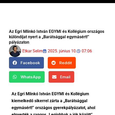
Az Egri Mlinkó István EGYMI és Kollégium országos
különdíjat nyert a „Barátsággal egymásért!”
pályázaton
Etkar Selim
2025. június 10.
07:06
Facebook
Reddit
WhatsApp
Email
Az Egri Mlinkó István EGYMI és Kollégium
kiemelkedő sikerrel zárta a „Barátsággal
egymásért!” országos gyerekpályázatot, ahol
elnyerték a rangos „Legjobbak a jók között”