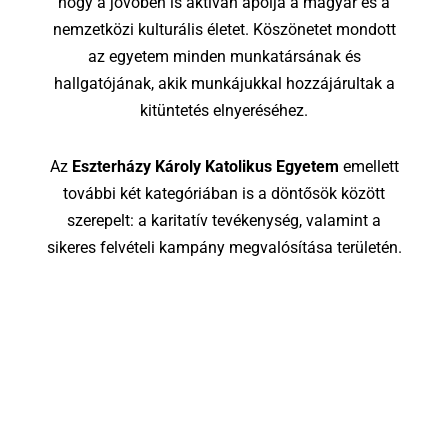
hogy a jövőben is aktívan ápolja a magyar és a
nemzetközi kulturális életet. Köszönetet mondott
az egyetem minden munkatársának és
hallgatójának, akik munkájukkal hozzájárultak a
kitüntetés elnyeréséhez.
Az
Eszterházy Károly Katolikus Egyetem
emellett
további két kategóriában is a döntősök között
szerepelt: a karitatív tevékenység, valamint a
sikeres felvételi kampány megvalósítása területén.