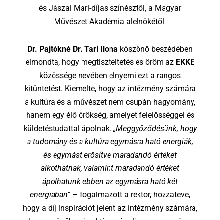
és Jászai Mari-díjas színésztől, a Magyar
Művészet Akadémia alelnökétől.
Dr. Pajtókné Dr. Tari Ilona
köszönő beszédében
elmondta, hogy megtiszteltetés és öröm az
EKKE
közössége nevében elnyerni ezt a rangos
kitüntetést. Kiemelte, hogy az intézmény számára
a kultúra és a művészet nem csupán hagyomány,
hanem egy élő örökség, amelyet felelősséggel és
küldetéstudattal ápolnak.
„Meggyőződésünk, hogy
a tudomány és a kultúra egymásra ható energiák,
és egymást erősítve maradandó értéket
alkothatnak, valamint maradandó értéket
ápolhatunk ebben az egymásra ható két
energiában”
– fogalmazott a rektor, hozzátéve,
hogy a díj inspirációt jelent az intézmény számára,