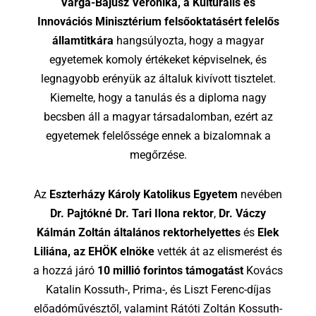
Varga-Bajusz Veronika, a Kulturális és
Innovációs Minisztérium felsőoktatásért felelős
államtitkára
hangsúlyozta, hogy a magyar
egyetemek komoly értékeket képviselnek, és
legnagyobb erényük az általuk kivívott tisztelet.
Kiemelte, hogy a tanulás és a diploma nagy
becsben áll a magyar társadalomban, ezért az
egyetemek felelőssége ennek a bizalomnak a
megőrzése.
Az
Eszterházy Károly Katolikus Egyetem
nevében
Dr. Pajtókné Dr. Tari Ilona rektor
,
Dr. Váczy
Kálmán Zoltán általános rektorhelyettes
és
Elek
Liliána, az EHÖK elnöke
vették át az elismerést és
a hozzá járó
10 millió forintos támogatást
Kovács
Katalin Kossuth-, Prima-, és Liszt Ferenc-díjas
előadóművésztől, valamint Rátóti Zoltán Kossuth-