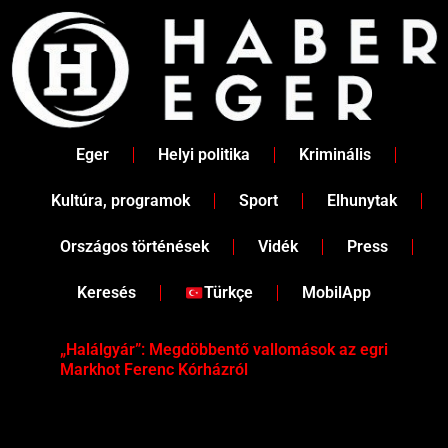
Skip
to
content
Eger
Helyi politika
Kriminális
Kultúra, programok
Sport
Elhunytak
Országos történések
Vidék
Press
Keresés
Türkçe
MobilApp
„Halálgyár”: Megdöbbentő vallomások az egri
Hús
Markhot Ferenc Kórházról
az 