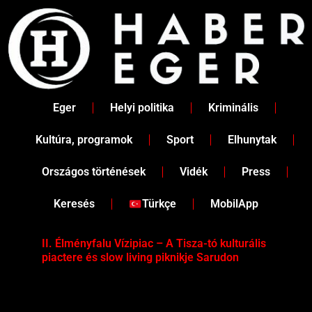
Skip
to
content
Eger
Helyi politika
Kriminális
Kultúra, programok
Sport
Elhunytak
Országos történések
Vidék
Press
Keresés
Türkçe
MobilApp
II. Élményfalu Vízipiac – A Tisza-tó kulturális
Tév
piactere és slow living piknikje Sarudon
víz
Tel