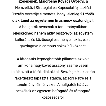
szerepének.
Majorosné Kovács Györgyi
, a
Nemzetközi Stratégiai és Kapcsolatfejlesztési
Osztály vezetője elmondta, hogy jelenleg
21 török
diák tanul az egyetemen Erasmus+ ösztöndíjjal.
A hallgatók nemcsak a tanulmányaikban
jeleskednek, hanem aktív résztvevői az egyetem
kulturális és közösségi eseményeinek is, ezzel
gazdagítva a campus sokszínű közegét.
A látogatás legmeghatóbb pillanata az volt,
amikor a nagykövet asszony személyesen
találkozott a török diákokkal. Beszélgetésük során
rákérdezett tapasztalataikra, az egri életre és a
tanulmányi élményekre. A hallgatók hálával
beszéltek az egyetem befogadó és támogató
közösségéről.