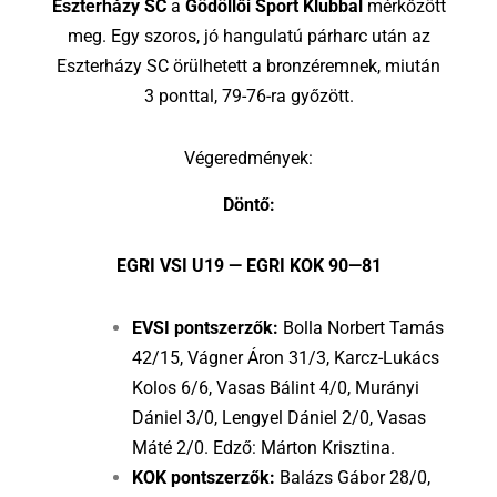
Eszterházy SC
a
Gödöllői Sport Klubbal
mérkőzött
meg. Egy szoros, jó hangulatú párharc után az
Eszterházy SC örülhetett a bronzéremnek, miután
3 ponttal, 79-76-ra győzött.
Végeredmények:
Döntő:
EGRI VSI U19 — EGRI KOK 90—81
EVSI pontszerzők:
Bolla Norbert Tamás
42/15, Vágner Áron 31/3, Karcz-Lukács
Kolos 6/6, Vasas Bálint 4/0, Murányi
Dániel 3/0, Lengyel Dániel 2/0, Vasas
Máté 2/0. Edző: Márton Krisztina.
KOK pontszerzők:
Balázs Gábor 28/0,