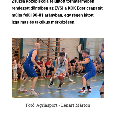
Zsuzsa középiskola felújított tornatermében
rendezett döntőben az EVSI a KOK Eger csapatát
múlta felül 90-81 arányban, egy régen látott,
izgalmas és taktikus mérkőzésen.
Fotó: Agriasport - Lénárt Márton