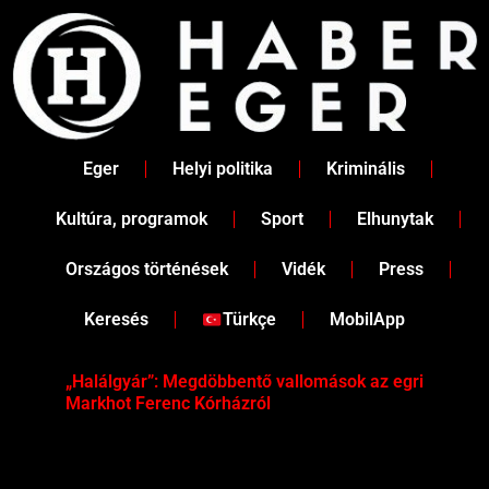
Skip
to
content
Eger
Helyi politika
Kriminális
Kultúra, programok
Sport
Elhunytak
Országos történések
Vidék
Press
Keresés
Türkçe
MobilApp
„Halálgyár”: Megdöbbentő vallomások az egri
Hús
Markhot Ferenc Kórházról
az 