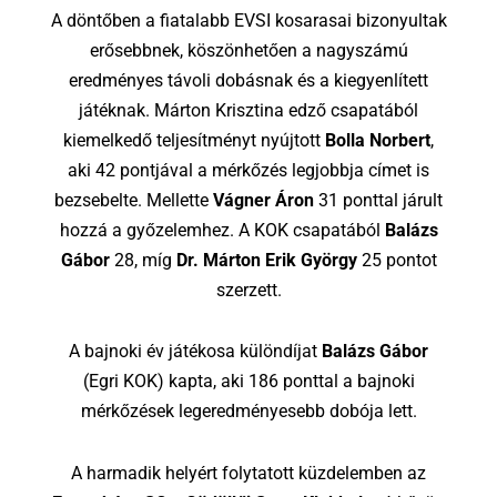
A döntőben a fiatalabb EVSI kosarasai bizonyultak
erősebbnek, köszönhetően a nagyszámú
eredményes távoli dobásnak és a kiegyenlített
játéknak. Márton Krisztina edző csapatából
kiemelkedő teljesítményt nyújtott
Bolla Norbert
,
aki 42 pontjával a mérkőzés legjobbja címet is
bezsebelte. Mellette
Vágner Áron
31 ponttal járult
hozzá a győzelemhez. A KOK csapatából
Balázs
Gábor
28, míg
Dr. Márton Erik György
25 pontot
szerzett.
A bajnoki év játékosa különdíjat
Balázs Gábor
(Egri KOK) kapta, aki 186 ponttal a bajnoki
mérkőzések legeredményesebb dobója lett.
A harmadik helyért folytatott küzdelemben az