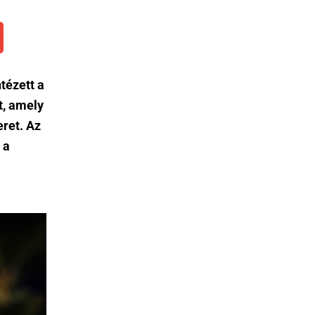
ntézett a
t, amely
ret. Az
 a