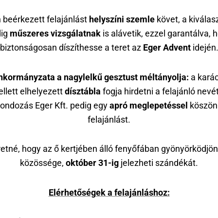
 beérkezett felajánlást
helyszíni szemle
követ, a kiválasz
dig
műszeres vizsgálatnak
is alávetik, ezzel garantálva, 
biztonságosan díszíthesse a teret az
Eger Advent
idején
nkormányzata a nagylelkű gesztust méltányolja:
a kará
llett elhelyezett
dísztábla
fogja hirdetni a felajánló nevét
ondozás Eger Kft. pedig egy
apró meglepetéssel
köszön
felajánlást.
retné, hogy az ő kertjében álló fenyőfában gyönyörködjön
közössége,
október 31-ig
jelezheti szándékát.
Elérhetőségek a felajánláshoz: