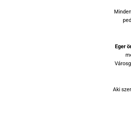
Minden
pe
Eger ö
me
Városg
Aki sze