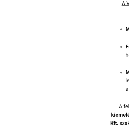
A V
M
F
h
M
l
a
A fe
kiemelé
Kft.
szak