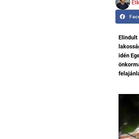
Et
Fac
Elindult
lakosság
idén Eg
önkormá
felaján