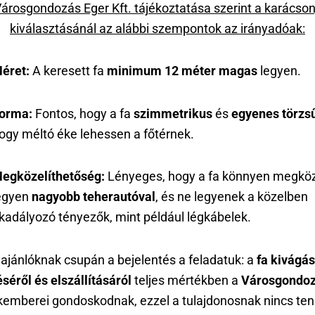
árosgondozás Eger Kft. tájékoztatása szerint a karácso
kiválasztásánál az alábbi szempontok az irányadóak:
éret:
A keresett fa
minimum 12 méter magas
legyen.
orma:
Fontos, hogy a fa
szimmetrikus
és
egyenes törzs
ogy méltó éke lehessen a főtérnek.
egközelíthetőség:
Lényeges, hogy a fa könnyen megköz
egyen
nagyobb teherautóval
, és ne legyenek a közelben
kadályozó tényezők, mint például légkábelek.
lajánlóknak csupán a bejelentés a feladatuk: a
fa kivágás
séről és elszállításáról
teljes mértékben a
Városgondoz
emberei gondoskodnak, ezzel a tulajdonosnak nincs tenn