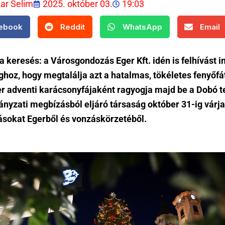
kar Selim
2025. október 03.
19:03
ebook
Reddit
WhatsApp
Email
 a keresés: a Városgondozás Eger Kft. idén is felhívást i
hoz, hogy megtalálja azt a hatalmas, tökéletes fenyőfá
er adventi karácsonyfájaként ragyogja majd be a Dobó te
nyzati megbízásból eljáró társaság október 31-ig várja
lásokat Egerből és vonzáskörzetéből.