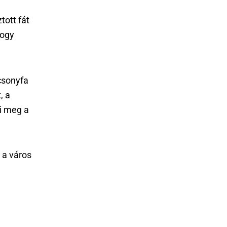
tott fát
hogy
.
csonyfa
, a
i meg a
 a város