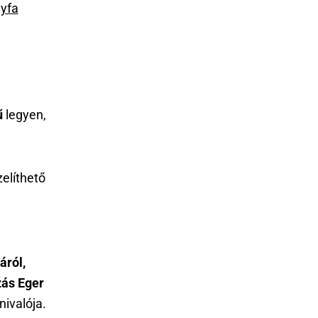
nyfa
ű
legyen,
elíthető
áról,
ás Eger
ivalója.