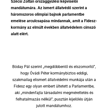
Szécsi Zoltán országgyűlési képviselői
mandátumára. Az ismert állatvédő szerint a
háromszoros olimpiai bajnok parlamentbe
emelése arculcsapása mindannak, amit a Fidesz-
kormány az elmúlt években állatvédelem címszó
alatt elért.
Bóday Pál szerint „megdöbbentő és elszomorító”,
hogy Óvádi Péter kormánybiztos eddigi,
szakmailag elismert állatvédelmi munkája után a
Fidesz egy olyan embert ültetett a Parlamentbe,
aki „mindenfajta társadalmi megmérettetés és
felhatalmazás nélkül”, pusztán kijelölés útján
jutott mandátumhoz.