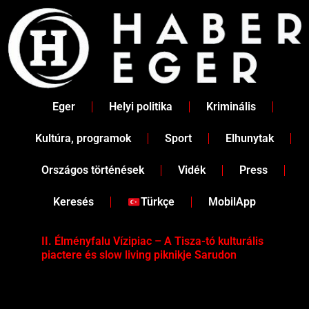
Skip
to
content
Eger
Helyi politika
Kriminális
Kultúra, programok
Sport
Elhunytak
Országos történések
Vidék
Press
Keresés
Türkçe
MobilApp
II. Élményfalu Vízipiac – A Tisza-tó kulturális
Tév
piactere és slow living piknikje Sarudon
víz
Tel