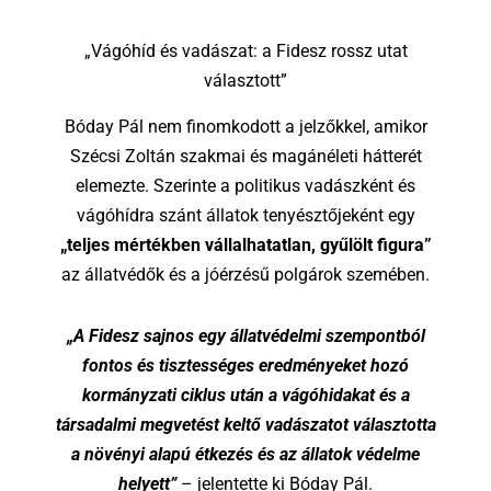
„Vágóhíd és vadászat: a Fidesz rossz utat
választott”
Bóday Pál nem finomkodott a jelzőkkel, amikor
Szécsi Zoltán szakmai és magánéleti hátterét
elemezte. Szerinte a politikus vadászként és
vágóhídra szánt állatok tenyésztőjeként egy
„teljes mértékben vállalhatatlan, gyűlölt figura”
az állatvédők és a jóérzésű polgárok szemében.
„A Fidesz sajnos egy állatvédelmi szempontból
fontos és tisztességes eredményeket hozó
kormányzati ciklus után a vágóhidakat és a
társadalmi megvetést keltő vadászatot választotta
a növényi alapú étkezés és az állatok védelme
helyett”
– jelentette ki Bóday Pál.