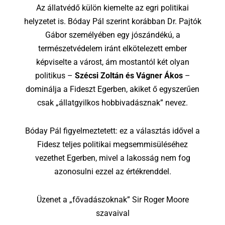
Az állatvédő külön kiemelte az egri politikai
helyzetet is. Bóday Pál szerint korábban Dr. Pajtók
Gábor személyében egy jószándékú, a
természetvédelem iránt elkötelezett ember
képviselte a várost, ám mostantól két olyan
politikus –
Szécsi Zoltán és Vágner Ákos
–
dominálja a Fideszt Egerben, akiket ő egyszerűen
csak „állatgyilkos hobbivadásznak” nevez.
Bóday Pál figyelmeztetett: ez a választás idővel a
Fidesz teljes politikai megsemmisüléséhez
vezethet Egerben, mivel a lakosság nem fog
azonosulni ezzel az értékrenddel.
Üzenet a „fővadászoknak” Sir Roger Moore
szavaival