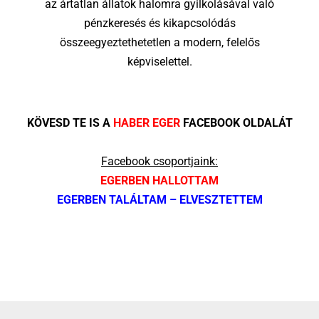
az ártatlan állatok halomra gyilkolásával való
pénzkeresés és kikapcsolódás
összeegyeztethetetlen a modern, felelős
képviselettel.
KÖVESD TE IS A
HABER EGER
FACEBOOK OLDALÁT
Facebook csoportjaink:
EGERBEN HALLOTTAM
EGERBEN TALÁLTAM – ELVESZTETTEM