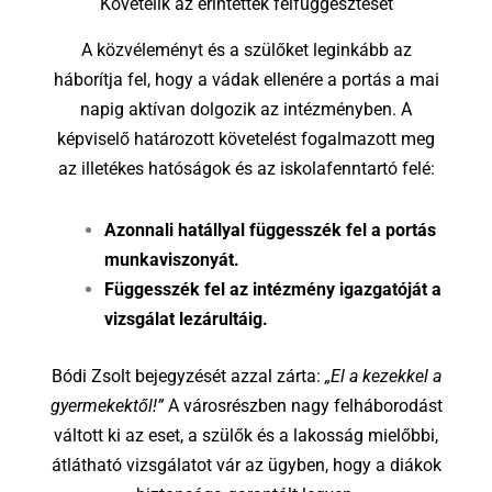
Követelik az érintettek felfüggesztését
A közvéleményt és a szülőket leginkább az
háborítja fel, hogy a vádak ellenére a portás a mai
napig aktívan dolgozik az intézményben. A
képviselő határozott követelést fogalmazott meg
az illetékes hatóságok és az iskolafenntartó felé:
Azonnali hatállyal függesszék fel a portás
munkaviszonyát.
Függesszék fel az intézmény igazgatóját a
vizsgálat lezárultáig.
Bódi Zsolt bejegyzését azzal zárta:
„El a kezekkel a
gyermekektől!”
A városrészben nagy felháborodást
váltott ki az eset, a szülők és a lakosság mielőbbi,
átlátható vizsgálatot vár az ügyben, hogy a diákok