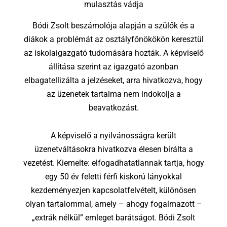
mulasztás vádja
Bódi Zsolt beszámolója alapján a szülők és a
diákok a problémát az osztályfőnökökön keresztül
az iskolaigazgató tudomására hozták. A képviselő
állítása szerint az igazgató azonban
elbagatellizálta a jelzéseket, arra hivatkozva, hogy
az üzenetek tartalma nem indokolja a
beavatkozást.
A képviselő a nyilvánosságra került
üzenetváltásokra hivatkozva élesen bírálta a
vezetést. Kiemelte: elfogadhatatlannak tartja, hogy
egy 50 év feletti férfi kiskorú lányokkal
kezdeményezjen kapcsolatfelvételt, különösen
olyan tartalommal, amely – ahogy fogalmazott –
„extrák nélkül” emleget barátságot. Bódi Zsolt