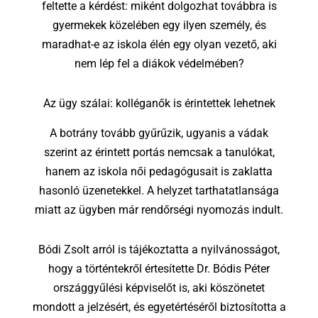
feltette a kérdést: miként dolgozhat továbbra is
gyermekek közelében egy ilyen személy, és
maradhat-e az iskola élén egy olyan vezető, aki
nem lép fel a diákok védelmében?
Az ügy szálai: kolléganők is érintettek lehetnek
A botrány tovább gyűrűzik, ugyanis a vádak
szerint az érintett portás nemcsak a tanulókat,
hanem az iskola női pedagógusait is zaklatta
hasonló üzenetekkel. A helyzet tarthatatlansága
miatt az ügyben már rendőrségi nyomozás indult.
Bódi Zsolt arról is tájékoztatta a nyilvánosságot,
hogy a történtekről értesítette Dr. Bódis Péter
országgyűlési képviselőt is, aki köszönetet
mondott a jelzésért, és egyetértéséről biztosította a