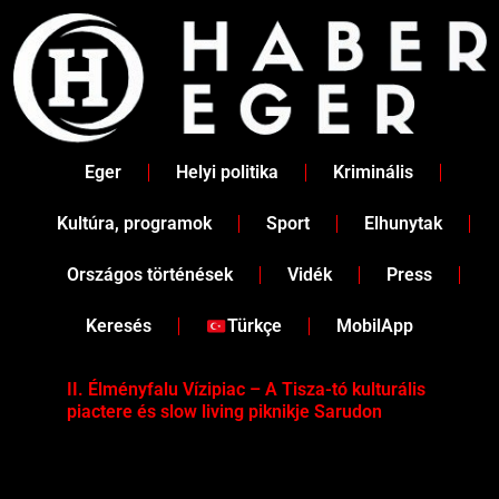
Skip
to
content
Eger
Helyi politika
Kriminális
Kultúra, programok
Sport
Elhunytak
Országos történések
Vidék
Press
Keresés
Türkçe
MobilApp
II. Élményfalu Vízipiac – A Tisza-tó kulturális
Tév
piactere és slow living piknikje Sarudon
víz
Tel