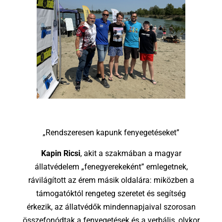
„Rendszeresen kapunk fenyegetéseket”
Kapin Ricsi
, akit a szakmában a magyar
állatvédelem „fenegyerekeként” emlegetnek,
rávilágított az érem másik oldalára: miközben a
támogatóktól rengeteg szeretet és segítség
érkezik, az állatvédők mindennapjaival szorosan
összefonódtak a fenyegetések és a verbális, olykor