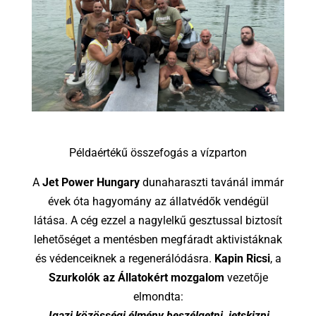
Példaértékű összefogás a vízparton
A
Jet Power Hungary
dunaharaszti tavánál immár
évek óta hagyomány az állatvédők vendégül
látása. A cég ezzel a nagylelkű gesztussal biztosít
lehetőséget a mentésben megfáradt aktivistáknak
és védenceiknek a regenerálódásra.
Kapin Ricsi
, a
Szurkolók az Állatokért mozgalom
vezetője
elmondta:
„Igazi közösségi élmény beszélgetni, jetskizni,