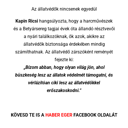
Az állatvédők nincsenek egyedül
Kapin Ricsi
hangsúlyozta, hogy a harcművészek
és a Betyársereg tagjai évek óta állandó résztvevői
a nyári találkozóknak, ők azok, akikre az
állatvédők biztonsága érdekében mindig
számíthatnak. Az állatvédő zárszóként reményét
fejezte ki:
„Bízom abban, hogy olyan világ jön, ahol
büszkeség lesz az állatok védelmét támogatni, és
vérlázítóan ciki lesz az állatvédőkkel
erőszakoskodni.”
KÖVESD TE IS A
HABER EGER
FACEBOOK OLDALÁT