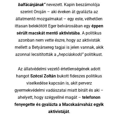
balfácánjának”
nevezett. Kapin beszámolója
szerint Oroján – aki éveken át gyalázta az
állatmentő mozgalmakat – egy este, vélhetően
ittasan belekötött Eger belvárosában egy
éppen
sérült macskát mentő aktivistába
. A politikus
azonban nem vette észre, hogy az aktivisták
mellett a Betyársereg tagjai is jelen vannak, akik
azonnal lecsitították a
„hepciáskodó”
politikust.
Az állatvédelmi vezető értetlenségének adott
hangot
Szécsi Zoltán
bukott fideszes politikus
viselkedése kapcsán is, akit perverz
gyermekvédelmi vadászatai miatt bírált és aki –
ahelyett, hogy szégyellné magát –
telefonon
fenyegette és gyalázta a Macskaárvaház egyik
aktivistáját
.