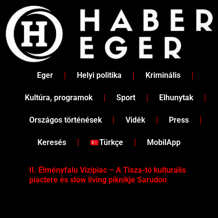
Skip
to
content
Eger
Helyi politika
Kriminális
Kultúra, programok
Sport
Elhunytak
Országos történések
Vidék
Press
Keresés
Türkçe
MobilApp
II. Élményfalu Vízipiac – A Tisza-tó kulturális
Tév
piactere és slow living piknikje Sarudon
víz
Tel