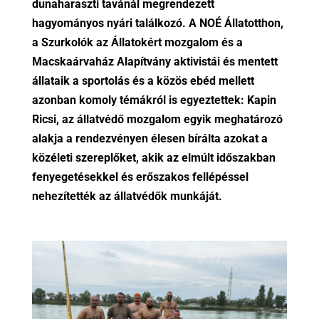
dunaharaszti tavánál megrendezett
hagyományos nyári találkozó. A NOÉ Állatotthon,
a Szurkolók az Állatokért mozgalom és a
Macskaárvaház Alapítvány aktivistái és mentett
állataik a sportolás és a közös ebéd mellett
azonban komoly témákról is egyeztettek: Kapin
Ricsi, az állatvédő mozgalom egyik meghatározó
alakja a rendezvényen élesen bírálta azokat a
közéleti szereplőket, akik az elmúlt időszakban
fenyegetésekkel és erőszakos fellépéssel
nehezítették az állatvédők munkáját.