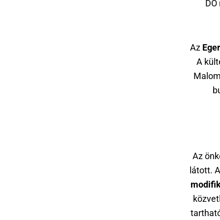
DO 
Az
Eger
A kült
Malom,
b
Az önk
látott.
modifik
közvetl
tarthat