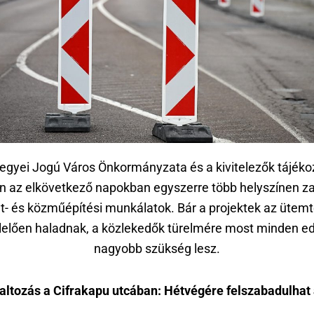
egyei Jogú Város Önkormányzata és a kivitelezők tájéko
án az elkövetkező napokban egyszerre több helyszínen za
t- és közműépítési munkálatok. Bár a projektek az ütem
elően haladnak, a közlekedők türelmére most minden ed
nagyobb szükség lesz.
altozás a Cifrakapu utcában: Hétvégére felszabadulhat 