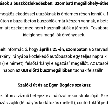
ások a buszközlekedésben: Szombati megállóhely-áth
megközlekedéssel utazóknak is érdemes résen lenniük. 
 úton a bazaltbeton buszöblök már készen vannak, a beto
 miatt ezeket még nem használhatják a járatok. Továbbra
ideiglenes megállók érvényesek.
elt információ, hogy
április 25-én, szombaton
a Szarvas
rkány irányába közlekedő autóbuszok egy teljes napra k
r (Felnémet), felsőtárkányi elágazás” megállót. Az utaso
napon az
OBI előtti buszmegállóban
tudnak felszállni.
Szalóki út és az Eger-Bogács szakasz
ki úton a vízmű befejezte a hálózat rekonstrukcióját. Sz
ozás zajlik (félpályás korlátozás mellett), csütörtöktől ped