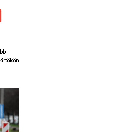
abb
törtökön
.