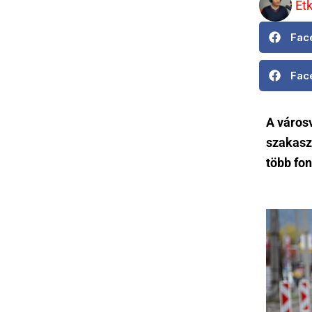
Et
Fac
Fac
A város
szakasz
több fon