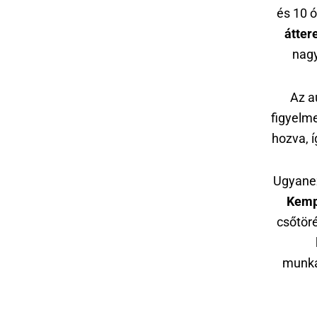
és 10 ó
átter
nagy
Az a
figyelm
hozva, 
Ugyanez
Kempi
csőtör
munka