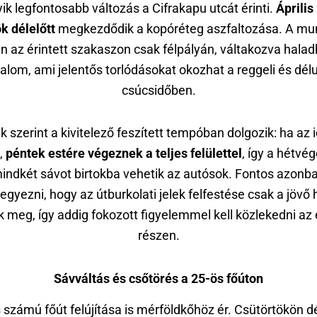
ik legfontosabb változás a Cifrakapu utcát érinti.
Április
k délelőtt
megkezdődik a kopóréteg aszfaltozása. A mu
én az érintett szakaszon csak félpályán, váltakozva halad
alom, ami jelentős torlódásokat okozhat a reggeli és dél
csúcsidőben.
k szerint a kivitelező feszített tempóban dolgozik: ha az 
,
péntek estére végeznek a teljes felülettel
, így a hétvé
indkét sávot birtokba vehetik az autósok. Fontos azonb
gyezni, hogy az útburkolati jelek felfestése csak a jövő
k meg, így addig fokozott figyelemmel kell közlekedni az 
részen.
Sávváltás és csőtörés a 25-ös főúton
 számú főút felújítása is mérföldkőhöz ér. Csütörtökön dé