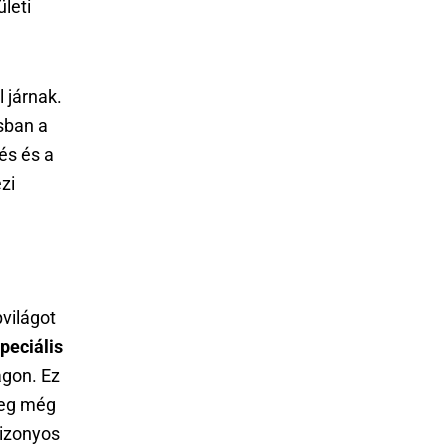
leti
 járnak.
osban a
és és a
zi
világot
peciális
gon. Ez
nleg még
bizonyos