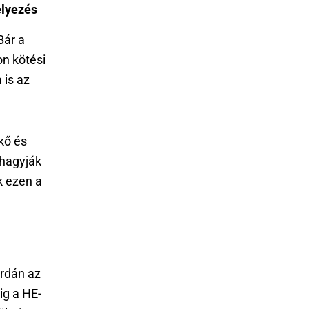
elyezés
Bár a
n kötési
 is az
kő és
ihagyják
k ezen a
erdán az
ig a HE-