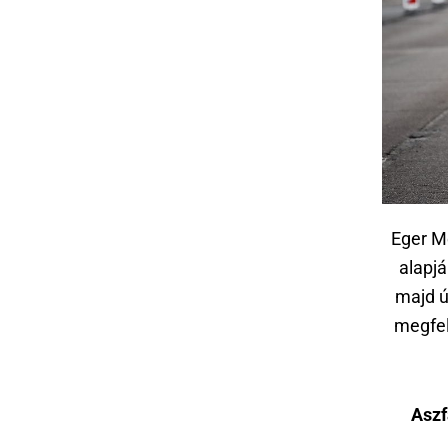
Eger M
alapj
majd ú
megfel
Aszf