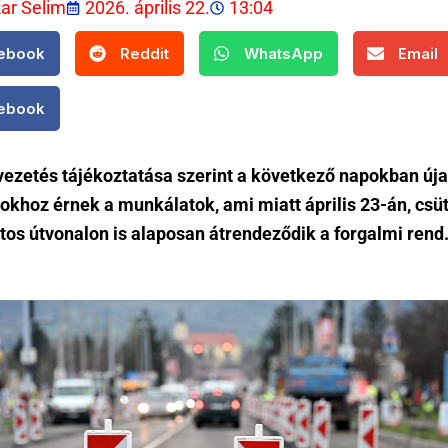
kar Selim
2026. április 22.
13:04
ebook
Reddit
WhatsApp
Email
ebook
vezetés tájékoztatása szerint a következő napokban új
okhoz érnek a munkálatok, ami miatt április 23-án, csü
tos útvonalon is alaposan átrendeződik a forgalmi rend