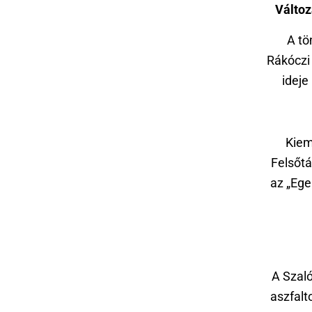
Változ
A tö
Rákóczi
ideje
Kiem
Felsőtá
az „Ege
A Szaló
aszfalt