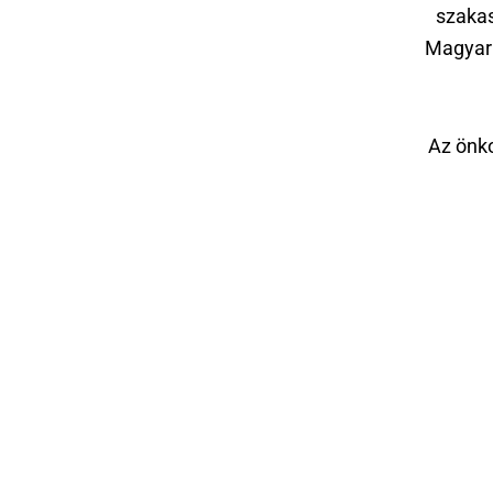
szakas
Magyar 
Az önko