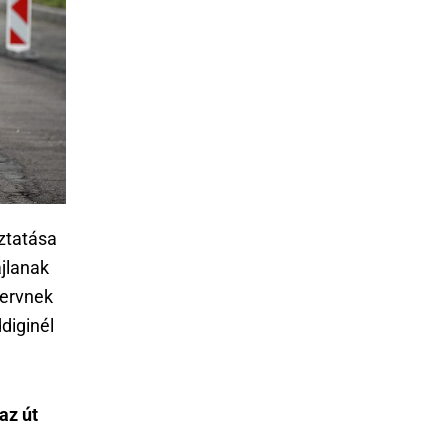
ztatása
jlanak
tervnek
diginél
az út