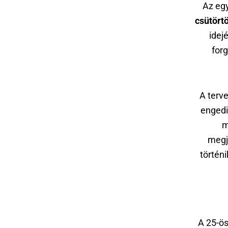
Az egy
csütörtö
idej
forg
A terve
engedi
m
megje
történi
A 25-ös