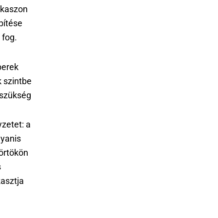
zakaszon
építése
 fog.
berek
 szintbe
 szükség
zetet: a
ugyanis
örtökön
s
asztja