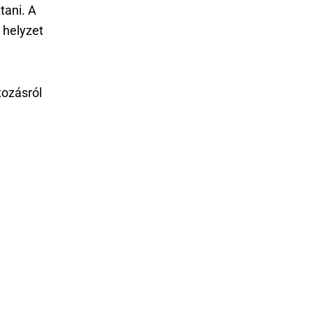
tani. A
 helyzet
tozásról