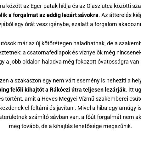
ra között az Eger-patak hídja és az Olasz utca közötti s
elik a forgalmat az eddig lezárt sávokra
. Az átterelés ki
jából egy órát vesz igénybe, ezalatt a forgalom akadozni
utósok már az új kötőrétegen haladhatnak, de a szakem
eztetnek: a csatornafedlapok és víznyelők még nincsenek
így a jobb oldalon haladva még fokozott óvatosságra van
en a szakaszon egy nem várt esemény is nehezíti a hely
ng felőli kihajtót a Rákóczi útra teljesen lezárják
. Itt 
és történt, amit a Heves Megyei Vízmű szakemberei csüt
kezdenek el feltárni és javítani. Mivel a hiba egy amúgy i
területnek számító sávban van, a főút forgalmát nem ak
meg tovább, de a kihajtás lehetősége megszűnik.