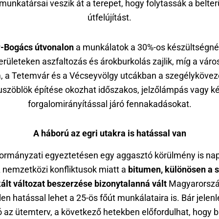
munkatársai veszik át a terepet, hogy folytassák a belterü
útfelújítást.
-Bogács útvonalon
a munkálatok a 30%-os készültségnél
erületeken aszfaltozás és árokburkolás zajlik, míg a vár
 a Tetemvár és a Vécseyvölgy utcákban a szegélykövez
uszöblök építése okozhat időszakos, jelzőlámpás vagy ké
forgalomirányítással járó fennakadásokat.
A háború az egri utakra is hatással van
ormányzati egyeztetésen egy aggasztó körülmény is nap
 A nemzetközi konfliktusok miatt a
bitumen, különösen a s
ált változat beszerzése bizonytalanná vált
Magyarorszá
en hatással lehet a 25-ös főút munkálataira is. Bár jele
ó az ütemterv, a következő hetekben előfordulhat, hogy 