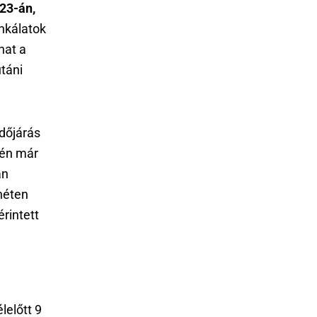
 23-án,
nkálatok
hat a
utáni
időjárás
gén már
an
 héten
érintett
lelőtt 9