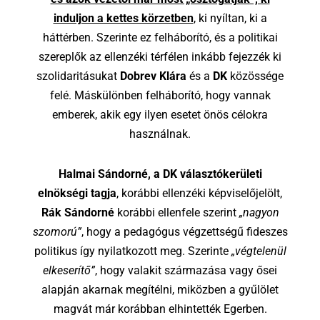
induljon a kettes körzetben
, ki nyíltan, ki a
háttérben. Szerinte ez felháborító, és a politikai
szereplők az ellenzéki térfélen inkább fejezzék ki
szolidaritásukat
Dobrev Klára
és a
DK
közössége
felé. Máskülönben felháborító, hogy vannak
emberek, akik egy ilyen esetet önös célokra
használnak.
Halmai Sándorné, a DK választókerületi
elnökségi tagja
, korábbi ellenzéki képviselőjelölt,
Rák Sándorné
korábbi ellenfele szerint
„nagyon
szomorú”
, hogy a pedagógus végzettségű fideszes
politikus így nyilatkozott meg. Szerinte
„végtelenül
elkeserítő”
, hogy valakit származása vagy ősei
alapján akarnak megítélni, miközben a gyűlölet
magvát már korábban elhintették Egerben.