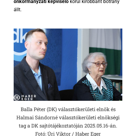
önkormányzati képviselő
körül kirobbant botrány
állt.
Balla Péter (DK) választókerületi elnök és
Halmai Sándorné választókerületi elnökségi
tag a DK sajtótájékoztatóján 2025.05.16-án.
Fotó: Úri Viktor / Haber Eger