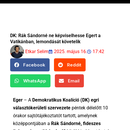
DK: Rák Sándorné ne képviselhesse Egert a
Vatikánban, lemondását követelik
Etkar Selim
2025. május 16.
17:42
Facebook
Reddit
WhatsApp
Email
Eger
– A
Demokratikus Koalíció (DK) egri
választókerületi szervezete
péntek délelőtt 10
órakor sajtótájékoztatót tartott, amelynek
középpontjában a
Rák Sándorné, fideszes