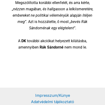
Megszólította korábbi ellenfelét, és arra kérte,
„nézzen magában, és hallgasson a lelkiismeretére,
embereket ne politikai véleményük alapján ítéljen
meg”
. Azt is hozzátette, ő most
„bevés Rák
Sándornénak egy elégtelent”
.
A
DK
további akciókat helyezett kilátásba,
amennyiben
Rák Sándorné
nem mond le.
Impresszum/Künye
Adatvédelmi tájékoztató