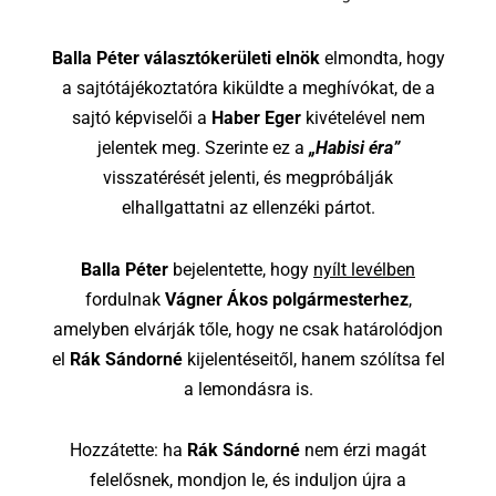
Balla Péter választókerületi elnök
elmondta, hogy
a sajtótájékoztatóra kiküldte a meghívókat, de a
sajtó képviselői a
Haber Eger
kivételével nem
jelentek meg. Szerinte ez a
„Habisi éra”
visszatérését jelenti, és megpróbálják
elhallgattatni az ellenzéki pártot.
Balla Péter
bejelentette, hogy
nyílt levélben
fordulnak
Vágner Ákos polgármesterhez
,
amelyben elvárják tőle, hogy ne csak határolódjon
el
Rák Sándorné
kijelentéseitől, hanem szólítsa fel
a lemondásra is.
Hozzátette: ha
Rák Sándorné
nem érzi magát
felelősnek, mondjon le, és induljon újra a