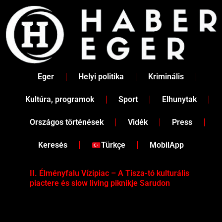
Skip
to
content
Eger
Helyi politika
Kriminális
Kultúra, programok
Sport
Elhunytak
Országos történések
Vidék
Press
Keresés
Türkçe
MobilApp
II. Élményfalu Vízipiac – A Tisza-tó kulturális
Tév
piactere és slow living piknikje Sarudon
víz
Tel