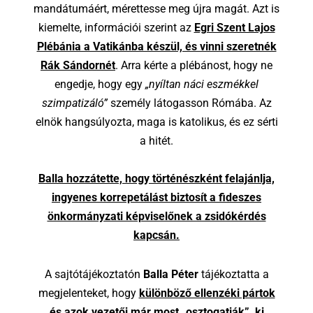
mandátumáért, mérettesse meg újra magát. Azt is
kiemelte, információi szerint az
Egri Szent Lajos
Plébánia a Vatikánba készül, és vinni szeretnék
Rák Sándornét
. Arra kérte a plébánost, hogy ne
engedje, hogy egy
„nyíltan náci eszmékkel
szimpatizáló”
személy látogasson Rómába. Az
elnök hangsúlyozta, maga is katolikus, és ez sérti
a hitét.
Balla hozzátette, hogy történészként felajánlja,
ingyenes korrepetálást biztosít a fideszes
önkormányzati képviselőnek a zsidókérdés
kapcsán.
A sajtótájékoztatón
Balla Péter
tájékoztatta a
megjelenteket, hogy
különböző ellenzéki pártok
és azok vezetői már most „osztogatják”, ki