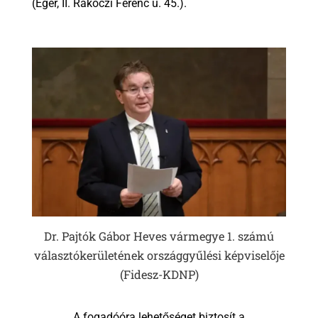
(Eger, II. Rákóczi Ferenc u. 45.).
Dr. Pajtók Gábor Heves vármegye 1. számú
választókerületének országgyűlési képviselője
(Fidesz-KDNP)
A fogadóóra lehetőséget biztosít a