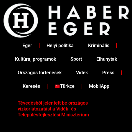
Skip
to
content
Eger
Helyi politika
Kriminális
Kultúra, programok
Sport
Elhunytak
Országos történések
Vidék
Press
Keresés
Türkçe
MobilApp
Tévedésből jelentett be országos
Ene
vízkorlátozatást a Vidék- és
fén
Településfejlesztési Minisztérium
kor