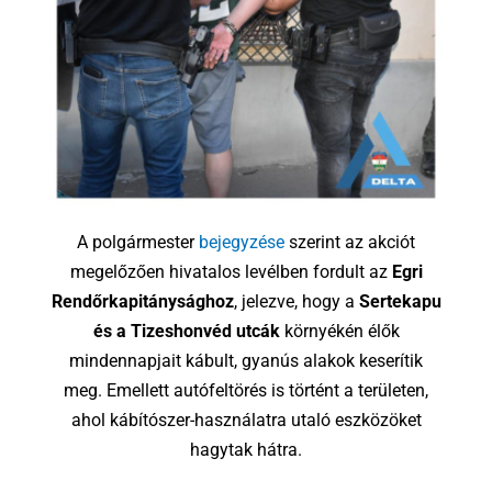
A polgármester
bejegyzése
szerint az akciót
megelőzően hivatalos levélben fordult az
Egri
Rendőrkapitánysághoz
, jelezve, hogy a
Sertekapu
és a Tizeshonvéd utcák
környékén élők
mindennapjait kábult, gyanús alakok keserítik
meg. Emellett autófeltörés is történt a területen,
ahol kábítószer-használatra utaló eszközöket
hagytak hátra.