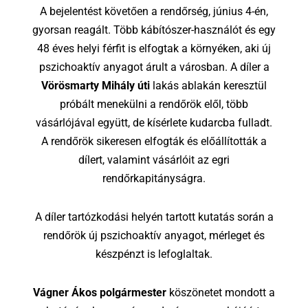
A bejelentést követően a rendőrség, június 4-én,
gyorsan reagált. Több kábítószer-használót és egy
48 éves helyi férfit is elfogtak a környéken, aki új
pszichoaktív anyagot árult a városban. A díler a
Vörösmarty Mihály úti
lakás ablakán keresztül
próbált menekülni a rendőrök elől, több
vásárlójával együtt, de kísérlete kudarcba fulladt.
A rendőrök sikeresen elfogták és előállították a
dílert, valamint vásárlóit az egri
rendőrkapitányságra.
A díler tartózkodási helyén tartott kutatás során a
rendőrök új pszichoaktív anyagot, mérleget és
készpénzt is lefoglaltak.
Vágner Ákos polgármester
köszönetet mondott a