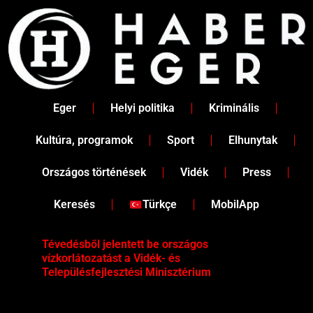
Skip
to
content
Eger
Helyi politika
Kriminális
Kultúra, programok
Sport
Elhunytak
Országos történések
Vidék
Press
Keresés
Türkçe
MobilApp
Tévedésből jelentett be országos
Ene
vízkorlátozatást a Vidék- és
fén
Településfejlesztési Minisztérium
kor