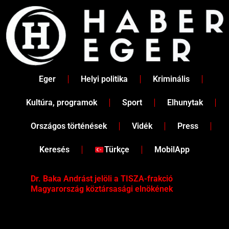
Skip
to
content
Eger
Helyi politika
Kriminális
Kultúra, programok
Sport
Elhunytak
Országos történések
Vidék
Press
Keresés
Türkçe
MobilApp
Dr. Baka Andrást jelöli a TISZA-frakció
„Ha
Magyarország köztársasági elnökének
Mar