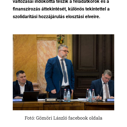
változásai indokolttá teszik a feladatkörök és a
finanszírozás áttekintését, különös tekintettel a
szolidaritási hozzájárulás elosztási elveire.
Fotó: Gömöri László facebook oldala