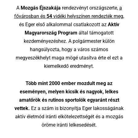
A
Mozgás Éjszakája
rendezvényt országszerte,
a
fővárosban és
54
vidéki helyszínen rendezték meg
,
és Eger első alkalommal csatlakozott az
Aktív
Magyarország Program
által támogatott
kezdeményezéshez. A polgármester külön
hangsúlyozta, hogy a város számos
megyeszékhelyt maga mögé utasítva érte el ezt a
kiemelkedő eredményt.
Több mint 2000 ember mozdult meg az
eseményen, melyen kicsik és nagyok, lelkes
amatőrök és rutinos sportolók egyaránt részt
vettek.
Ez a szám is bizonyítja Eger lakosságának
aktív életmód iránti elkötelezettségét és a mozgás
öröme iránti lelkesedését.