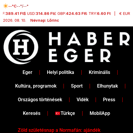
Skip
--°C
--°/--°
to
F:
389.41 Ft
$ USD:
314.86 Ft
£ GBP:
424.63 Ft
₺ TRY:
6.60 Ft
|
€ EUR:
3
content
2026. 08. 10.
Névnap: Lőrinc
Eger
Helyi politika
Kriminális
Kultúra, programok
Sport
Elhunytak
Országos történések
Vidék
Press
Keresés
Türkçe
MobilApp
Zöld születésnap a Normafán: ajándék
Dr.