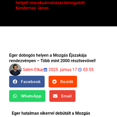
helyett macskaárvaházat támogatott
Mag
Kendernay János
Eger dobogós helyen a Mozgás Éjszakája
rendezvényen – Több mint 2000 résztvevővel!
Selim Etkar
2025. június 17.
03:55
Facebook
Reddit
WhatsApp
Email
Eger hatalmas sikerrel debütált a Mozgás