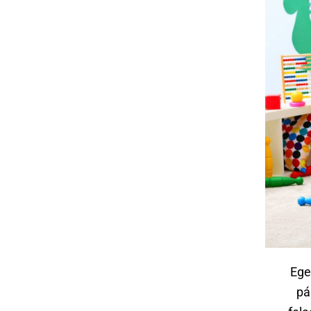
Ege
pá