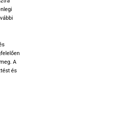
sztra
enlegi
ovábbi
és
felelően
 meg. A
ztést és