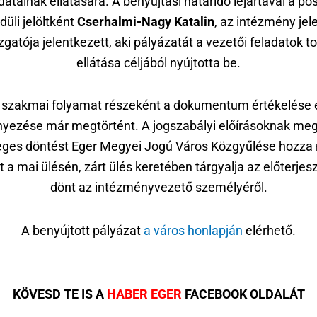
datainak ellátására. A benyújtási határidő lejártával a po
üli jelöltként
Cserhalmi-Nagy Katalin
, az intézmény jel
zgatója jelentkezett, aki pályázatát a vezetői feladatok t
ellátása céljából nyújtotta be.
 szakmai folyamat részeként a dokumentum értékelése 
yezése már megtörtént. A jogszabályi előírásoknak meg
eges döntést Eger Megyei Jogú Város Közgyűlése hozza
t a mai ülésén, zárt ülés keretében tárgyalja az előterjes
dönt az intézményvezető személyéről.
A benyújtott pályázat
a város honlapján
elérhető.
KÖVESD TE IS A
HABER EGER
FACEBOOK OLDALÁT