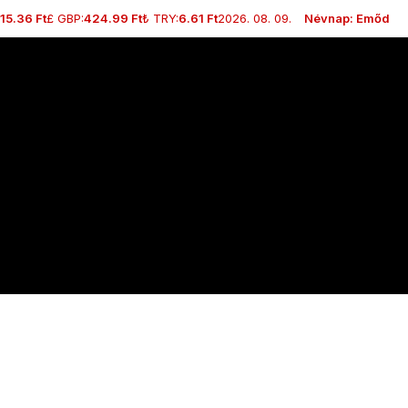
15.36 Ft
£ GBP:
424.99 Ft
₺ TRY:
6.61 Ft
2026. 08. 09.
Névnap: Emőd