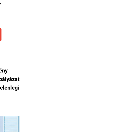
y
mény
 pályázat
elenlegi