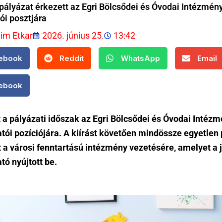
pályázat érkezett az Egri Bölcsődei és Óvodai Intézmén
ói posztjára
lim Etkar
2026. június 25.
13:42
ebook
Reddit
WhatsApp
Email
ebook
 a pályázati időszak az Egri Bölcsődei és Óvodai Intéz
tói pozíciójára. A kiírást követően mindössze egyetlen
 a városi fenntartású intézmény vezetésére, amelyet a j
tó nyújtott be.