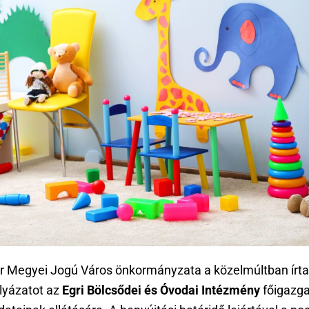
r Megyei Jogú Város önkormányzata a közelmúltban írta 
lyázatot az
Egri Bölcsődei és Óvodai Intézmény
főigazga