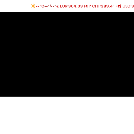
Skip
--°C
€ EUR:
364.03 Ft
Fr CHF:
389.41 Ft
$ USD:
3
--°/--°
to
content