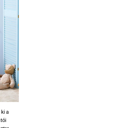
ki a
tói