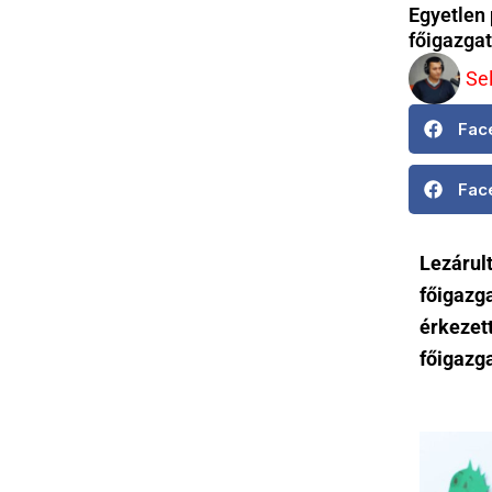
Egyetlen 
főigazgat
Se
Fac
Fac
Lezárult
főigazga
érkezett
főigazga