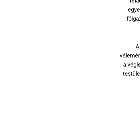
fela
egyed
főiga
A
vélemén
a végl
testüle