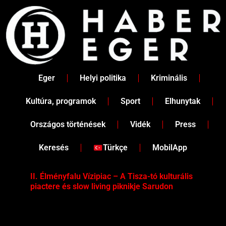
Skip
to
content
Eger
Helyi politika
Kriminális
Kultúra, programok
Sport
Elhunytak
Országos történések
Vidék
Press
Keresés
Türkçe
MobilApp
II. Élményfalu Vízipiac – A Tisza-tó kulturális
Tév
piactere és slow living piknikje Sarudon
víz
Tel