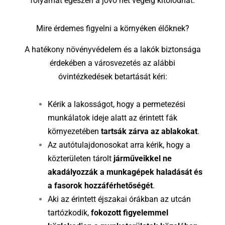
folyamat egészen a jövő hét végéig kitolódhat.
Mire érdemes figyelni a környéken élőknek?
A hatékony növényvédelem és a lakók biztonsága
érdekében a városvezetés az alábbi
óvintézkedések betartását kéri:
Kérik a lakosságot, hogy a permetezési
munkálatok ideje alatt az érintett fák
környezetében
tartsák zárva az ablakokat
.
Az autótulajdonosokat arra kérik, hogy a
közterületen tárolt
járműveikkel ne
akadályozzák a munkagépek haladását és
a fasorok hozzáférhetőségét
.
Aki az érintett éjszakai órákban az utcán
tartózkodik,
fokozott figyelemmel