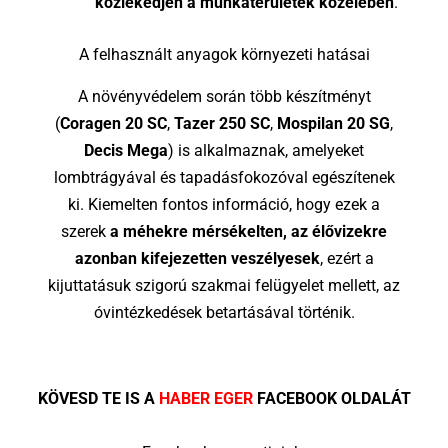
közlekedjen a munkaterületek közelében
.
A felhasznált anyagok környezeti hatásai
A növényvédelem során több készítményt
(
Coragen 20 SC
,
Tazer 250 SC
,
Mospilan 20 SG
,
Decis Mega
) is alkalmaznak, amelyeket
lombtrágyával és tapadásfokozóval egészítenek
ki. Kiemelten fontos információ, hogy ezek a
szerek
a méhekre mérsékelten, az élővizekre
azonban kifejezetten veszélyesek
, ezért a
kijuttatásuk szigorú szakmai felügyelet mellett, az
óvintézkedések betartásával történik.
KÖVESD TE IS A
HABER EGER
FACEBOOK OLDALÁT