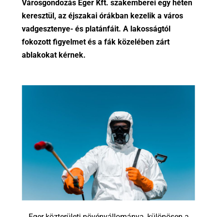
Városgondozás Eger Kft. szakemberei egy héten
keresztül, az éjszakai órákban kezelik a város
vadgesztenye- és platánfáit. A lakosságtól
fokozott figyelmet és a fák közelében zárt
ablakokat kérnek.
Eger közterületi növényállománya, különösen a