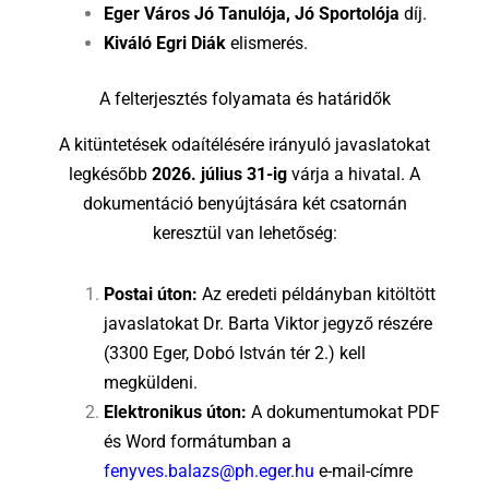
Eger Város Jó Tanulója, Jó Sportolója
díj.
Kiváló Egri Diák
elismerés.
A felterjesztés folyamata és határidők
A kitüntetések odaítélésére irányuló javaslatokat
legkésőbb
2026. július 31-ig
várja a hivatal. A
dokumentáció benyújtására két csatornán
keresztül van lehetőség:
Postai úton:
Az eredeti példányban kitöltött
javaslatokat Dr. Barta Viktor jegyző részére
(3300 Eger, Dobó István tér 2.) kell
megküldeni.
Elektronikus úton:
A dokumentumokat PDF
és Word formátumban a
fenyves.balazs@ph.eger.hu
e-mail-címre