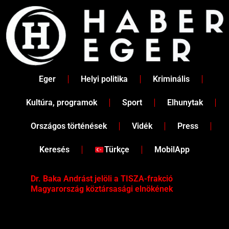
Skip
to
content
Eger
Helyi politika
Kriminális
Kultúra, programok
Sport
Elhunytak
Országos történések
Vidék
Press
Keresés
Türkçe
MobilApp
Dr. Baka Andrást jelöli a TISZA-frakció
„Ha
Magyarország köztársasági elnökének
Mar