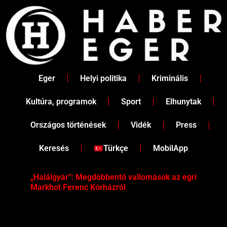
Skip
to
content
Eger
Helyi politika
Kriminális
Kultúra, programok
Sport
Elhunytak
Országos történések
Vidék
Press
Keresés
Türkçe
MobilApp
„Halálgyár”: Megdöbbentő vallomások az egri
Hús
Markhot Ferenc Kórházról
az 