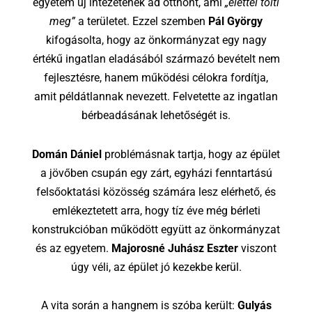
egyetem új intézetének ad otthont, ami
„élettel tölti
meg”
a területet. Ezzel szemben
Pál György
kifogásolta, hogy az önkormányzat egy nagy
értékű ingatlan eladásából származó bevételt nem
fejlesztésre, hanem működési célokra fordítja,
amit példátlannak nevezett. Felvetette az ingatlan
bérbeadásának lehetőségét is.
Domán Dániel
problémásnak tartja, hogy az épület
a jövőben csupán egy zárt, egyházi fenntartású
felsőoktatási közösség számára lesz elérhető, és
emlékeztetett arra, hogy tíz éve még bérleti
konstrukcióban működött együtt az önkormányzat
és az egyetem.
Majorosné Juhász Eszter
viszont
úgy véli, az épület jó kezekbe kerül.
A vita során a hangnem is szóba került:
Gulyás