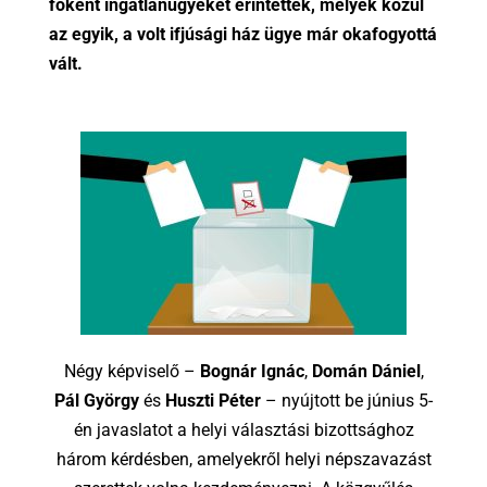
főként ingatlanügyeket érintettek, melyek közül
az egyik, a volt ifjúsági ház ügye már okafogyottá
vált.
Négy képviselő –
Bognár Ignác
,
Domán Dániel
,
Pál György
és
Huszti Péter
– nyújtott be június 5-
én javaslatot a helyi választási bizottsághoz
három kérdésben, amelyekről helyi népszavazást