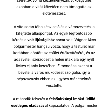
szerettek volna kezdeményezni. A közgyűlés
azonban a vitát követően nem támogatta az
előterjesztést.
A vita során több képviselő és a városvezetés is
kifejtette álláspontját. Az egyik legfontosabb
kérdés a
volt ifjúsági ház sorsa
volt. Vágner Ákos
polgármester hangsúlyozta, hogy a testület már
korábban döntött az épület értékesítéséről, és az
adásvételi szerződést a héten írták alá egy nyílt
licites eljárás keretében. Elmondása szerint a
bevétel a város működését szolgálja, így a
népszavazás ebben az ügyben már értelmét
vesztette.
A második felvetés a
felsőtárkányi Imókő-üdülő
esetleges eladásával
kapcsolatos. A polgármester