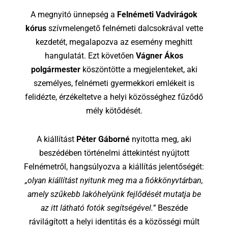
A megnyitó ünnepség a
Felnémeti Vadvirágok
kórus
szívmelengető felnémeti dalcsokrával vette
kezdetét, megalapozva az esemény meghitt
hangulatát. Ezt követően
Vágner Ákos
polgármester
köszöntötte a megjelenteket, aki
személyes, felnémeti gyermekkori emlékeit is
felidézte, érzékeltetve a helyi közösséghez fűződő
mély kötődését.
A kiállítást
Péter Gáborné
nyitotta meg, aki
beszédében történelmi áttekintést nyújtott
Felnémetről, hangsúlyozva a kiállítás jelentőségét:
„olyan kiállítást nyitunk meg ma a fiókkönyvtárban,
amely szűkebb lakóhelyünk fejlődését mutatja be
az itt látható fotók segítségével.”
Beszéde
rávilágított a helyi identitás és a közösségi múlt