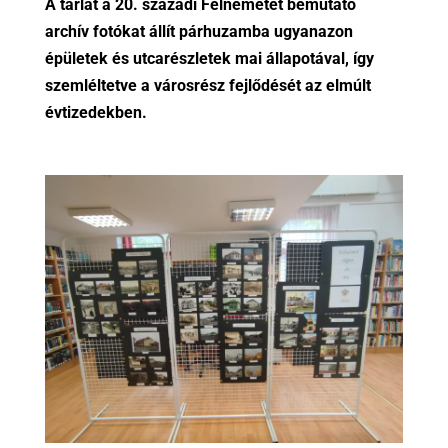
A tárlat a 20. századi Felnémetet bemutató
archív fotókat állít párhuzamba ugyanazon
épületek és utcarészletek mai állapotával, így
szemléltetve a városrész fejlődését az elmúlt
évtizedekben.