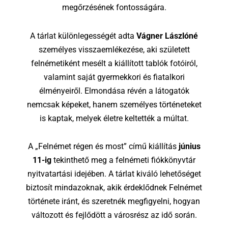
megőrzésének fontosságára.
A tárlat különlegességét adta
Vágner Lászlóné
személyes visszaemlékezése, aki született
felnémetiként mesélt a kiállított tablók fotóiról,
valamint saját gyermekkori és fiatalkori
élményeiről. Elmondása révén a látogatók
nemcsak képeket, hanem személyes történeteket
is kaptak, melyek életre keltették a múltat.
A „Felnémet régen és most” című kiállítás
június
11-ig
tekinthető meg a felnémeti fiókkönyvtár
nyitvatartási idejében. A tárlat kiváló lehetőséget
biztosít mindazoknak, akik érdeklődnek Felnémet
története iránt, és szeretnék megfigyelni, hogyan
változott és fejlődött a városrész az idő során.