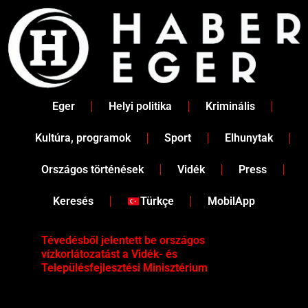
Skip
to
content
Eger
Helyi politika
Kriminális
Kultúra, programok
Sport
Elhunytak
Országos történések
Vidék
Press
Keresés
Türkçe
MobilApp
Tévedésből jelentett be országos
Ene
vízkorlátozatást a Vidék- és
fén
Településfejlesztési Minisztérium
kor