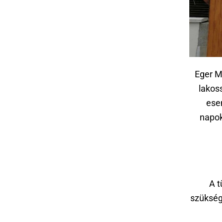
Eger M
lakos
ese
napok
A t
szükség