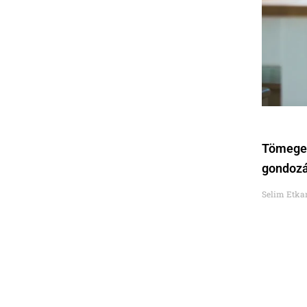
Tömeges
gondozás
Selim Etka