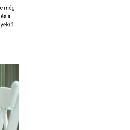
re még
 és a
yekről.