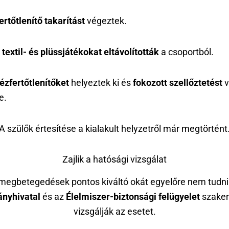
ertőtlenítő takarítást
végeztek.
A
textil- és plüssjátékokat eltávolították
a csoportból.
ézfertőtlenítőket
helyeztek ki és
fokozott szellőztetést
v
e.
A szülők értesítése a kialakult helyzetről már megtörtént
Zajlik a hatósági vizsgálat
megbetegedések pontos kiváltó okát egyelőre nem tudni
nyhivatal
és az
Élelmiszer-biztonsági felügyelet
szake
vizsgálják az esetet.