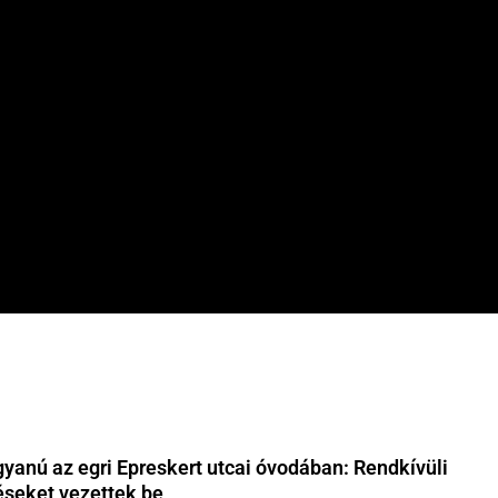
yanú az egri Epreskert utcai óvodában: Rendkívüli
éseket vezettek be