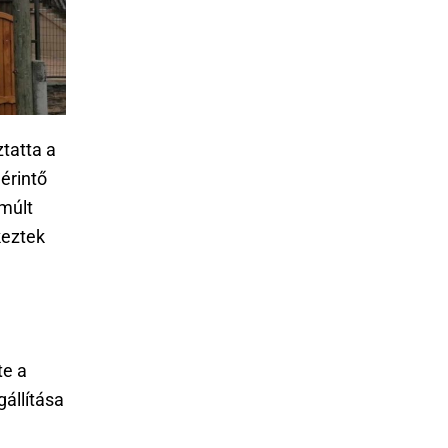
tatta a
érintő
múlt
keztek
te a
állítása