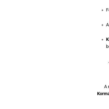
F
K
b
A 
Kormá