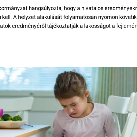
kormányzat hangsúlyozta, hogy a hivatalos eredmények
i kell. A helyzet alakulását folyamatosan nyomon követik
latok eredményéről tájékoztatják a lakosságot a fejlemén