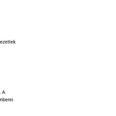
ezettek
.
. A
mberei