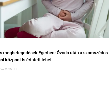
 megbetegedések Egerben: Óvoda után a szomszédos
i központ is érintett lehet
r
2025.11.13.