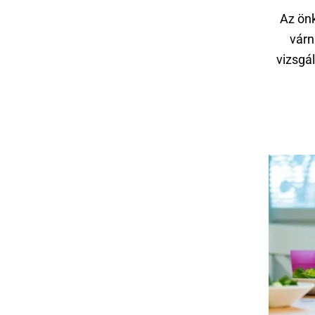
Az ön
várn
vizsgá