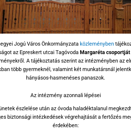
egyei Jogú Város Önkormányzata
közleményben
tájékoz
ságot az Epreskert utcai Tagóvoda
Margaréta csoportját
ményekről. A tájékoztatás szerint az intézményben az el
ban több gyermeknél, valamint két munkatársnál jelent
hányásos-hasmenéses panaszok.
Az intézmény azonnali lépései
ünetek észlelése után az óvoda haladéktalanul megkezd
es biztonsági intézkedések végrehajtását a fertőzés meg
érdekében: