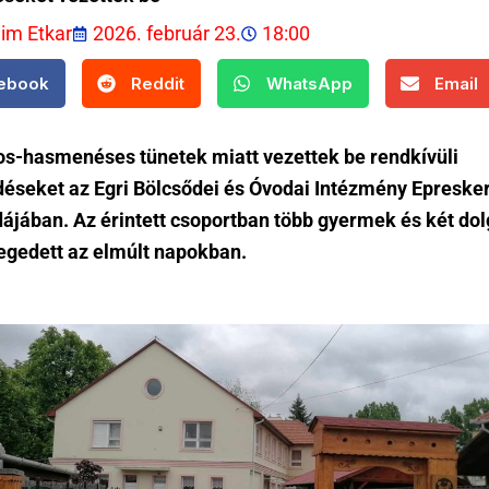
lim Etkar
2026. február 23.
18:00
ebook
Reddit
WhatsApp
Email
s-hasmenéses tünetek miatt vezettek be rendkívüli
déseket az Egri Bölcsődei és Óvodai Intézmény Epresker
ájában. Az érintett csoportban több gyermek és két dol
gedett az elmúlt napokban.