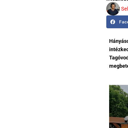
Se
Fac
Hányáso
intézke
Tagóvod
megbete