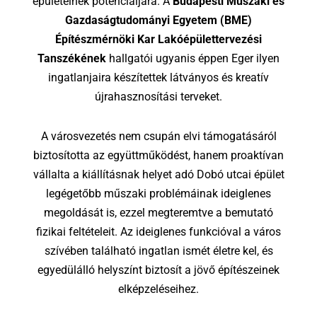
épületeinek potenciáljára. A
Budapesti Műszaki és
Gazdaságtudományi Egyetem (BME)
Építészmérnöki Kar Lakóépülettervezési
Tanszékének
hallgatói ugyanis éppen Eger ilyen
ingatlanjaira készítettek látványos és kreatív
újrahasznosítási terveket.
A városvezetés nem csupán elvi támogatásáról
biztosította az együttműködést, hanem proaktívan
vállalta a kiállításnak helyet adó Dobó utcai épület
legégetőbb műszaki problémáinak ideiglenes
megoldását is, ezzel megteremtve a bemutató
fizikai feltételeit. Az ideiglenes funkcióval a város
szívében található ingatlan ismét életre kel, és
egyedülálló helyszínt biztosít a jövő építészeinek
elképzeléseihez.