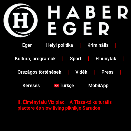
Skip
to
content
Eger
Helyi politika
Kriminális
Kultúra, programok
Sport
Elhunytak
Országos történések
Vidék
Press
Keresés
Türkçe
MobilApp
II. Élményfalu Vízipiac – A Tisza-tó kulturális
Tév
piactere és slow living piknikje Sarudon
víz
Tel